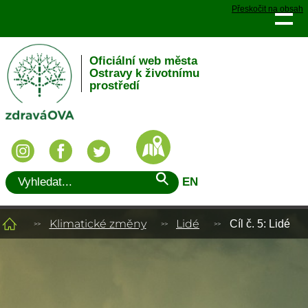
Přeskočit na obsah
Oficiální web města
Ostravy k životnímu
prostředí
EN
Klimatické změny
Lidé
Cíl č. 5: Lidé