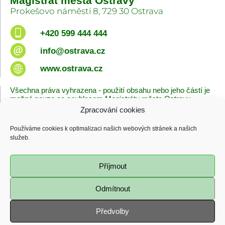
Magistrát města Ostravy
Prokešovo náměstí 8, 729 30 Ostrava
+420 599 444 444
info@ostrava.cz
www.ostrava.cz
Všechna práva vyhrazena - použití obsahu nebo jeho částí je
možné pouze se souhlasem Magistrátu města Ostravy.
Zpracování cookies
Úvodní stránka
Kontakty
Prohlášení o přístupnosti
Zásady cookies
Používáme cookies k optimalizaci našich webových stránek a našich
Poslední změna
služeb.
06.08.2026 - 10:09
Příjmout
Odmítnout
Předvolby