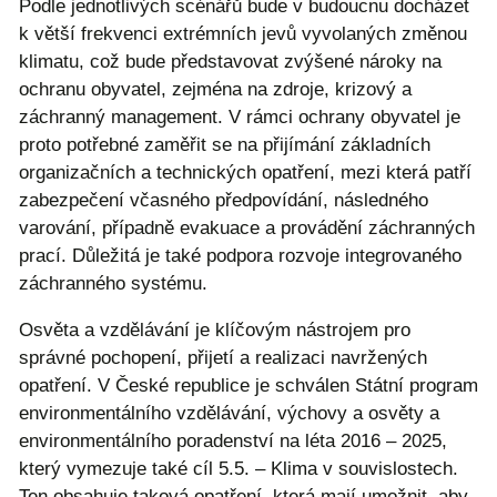
Podle jednotlivých scénářů bude v budoucnu docházet
k větší frekvenci extrémních jevů vyvolaných změnou
klimatu, což bude představovat zvýšené nároky na
ochranu obyvatel, zejména na zdroje, krizový a
záchranný management. V rámci ochrany obyvatel je
proto potřebné zaměřit se na přijímání základních
organizačních a technických opatření, mezi která patří
zabezpečení včasného předpovídání, následného
varování, případně evakuace a provádění záchranných
prací. Důležitá je také podpora rozvoje integrovaného
záchranného systému.
Osvěta a vzdělávání je klíčovým nástrojem pro
správné pochopení, přijetí a realizaci navržených
opatření. V České republice je schválen Státní program
environmentálního vzdělávání, výchovy a osvěty a
environmentálního poradenství na léta 2016 – 2025,
který vymezuje také cíl 5.5. – Klima v souvislostech.
Ten obsahuje taková opatření, která mají umožnit, aby