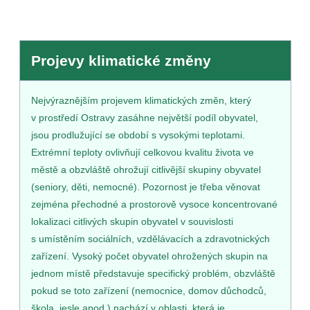
Projevy klimatické změny
Nejvýraznějším projevem klimatických změn, který
v prostředí Ostravy zasáhne největší podíl obyvatel,
jsou prodlužující se období s vysokými teplotami.
Extrémní teploty ovlivňují celkovou kvalitu života ve
městě a obzvláště ohrožují citlivější skupiny obyvatel
(seniory, děti, nemocné). Pozornost je třeba věnovat
zejména přechodné a prostorově vysoce koncentrované
lokalizaci citlivých skupin obyvatel v souvislosti
s umístěním sociálních, vzdělávacích a zdravotnických
zařízení. Vysoký počet obyvatel ohrožených skupin na
jednom místě představuje specifický problém, obzvláště
pokud se toto zařízení (nemocnice, domov důchodců,
škola, jesle apod.) nachází v oblasti, která je