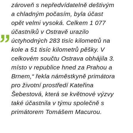
zároveň s nepředvídatelně deštivým
a chladným počasím, byla účast
opět velmi vysoká. Celkem 1 077
účastníků v Ostravě urazilo
úctyhodných 283 tisíc kilometrů na
kole a 51 tisíc kilometrů pěšky. V
celkovém součtu Ostrava obhájila 3.
místo v republice hned za Prahou a
Brnem,“
řekla náměstkyně primátora
pro životní prostředí Kateřina
Šebestová, která se květnové výzvy
také účastnila v týmu společně s
primátorem Tomášem Macurou.