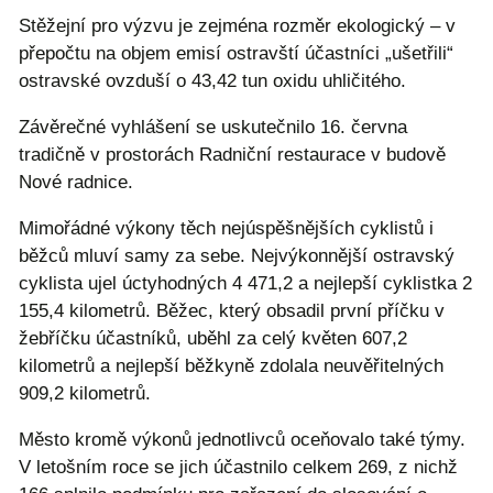
Stěžejní pro výzvu je zejména rozměr ekologický – v
přepočtu na objem emisí ostravští účastníci „ušetřili“
ostravské ovzduší o 43,42 tun oxidu uhličitého.
Závěrečné vyhlášení se uskutečnilo 16. června
tradičně v prostorách Radniční restaurace v budově
Nové radnice.
Mimořádné výkony těch nejúspěšnějších cyklistů i
běžců mluví samy za sebe. Nejvýkonnější ostravský
cyklista ujel úctyhodných 4 471,2 a nejlepší cyklistka 2
155,4 kilometrů. Běžec, který obsadil první příčku v
žebříčku účastníků, uběhl za celý květen 607,2
kilometrů a nejlepší běžkyně zdolala neuvěřitelných
909,2 kilometrů.
Město kromě výkonů jednotlivců oceňovalo také týmy.
V letošním roce se jich účastnilo celkem 269, z nichž