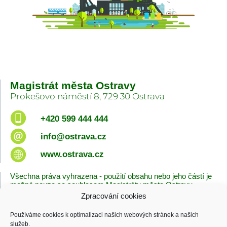
Magistrát města Ostravy
Prokešovo náměstí 8, 729 30 Ostrava
+420 599 444 444
info@ostrava.cz
www.ostrava.cz
Všechna práva vyhrazena - použití obsahu nebo jeho částí je
možné pouze se souhlasem Magistrátu města Ostravy.
Zpracování cookies
Úvodní stránka
Kontakty
Prohlášení o přístupnosti
Zásady cookies
Používáme cookies k optimalizaci našich webových stránek a našich
Poslední změna
služeb.