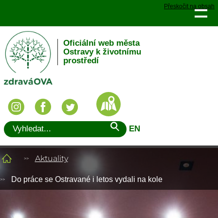
Přeskočit na obsah
Oficiální web města
Ostravy k životnímu
prostředí
EN
Aktuality
Do práce se Ostravané i letos vydali na kole