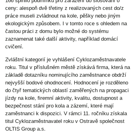
166 splnilo podmínku pro zařazení do slosování o
ceny: alespoň dvě třetiny z realizovaných cest do/z
práce museli zvládnout na kole, pěšky nebo jiným
ekologickým způsobem. I v tomto roce s ohledem na
častou práci z domu bylo možné do systému
zaznamenat také další aktivity, například domácí
cvičení.
Zvláštní kategorií je vyhlášení Cyklozaměstnavatele
roku. Titul v příslušném městě získává firma, která na
základě dotazníku nominujícího zaměstnance obdrží
nejvyšší bodové ohodnocení. Hodnocení je rozděleno
do čtyř tematických oblastí zaměřených na propagaci
jízdy na kole, firemní aktivity, kvalitu, dostupnost a
bezpečnost stání pro kola a zázemí, které mají
zaměstnanci k dispozici. V rámci 11. ročníku získala
titul Cyklozaměstnavatel roku v Ostravě společnost
OLTIS Group a.s.