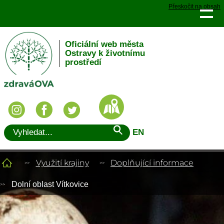
Přeskočit na obsah
Oficiální web města
Ostravy k životnímu
prostředí
EN
Využití krajiny
Doplňující informace
Dolní oblast Vítkovice