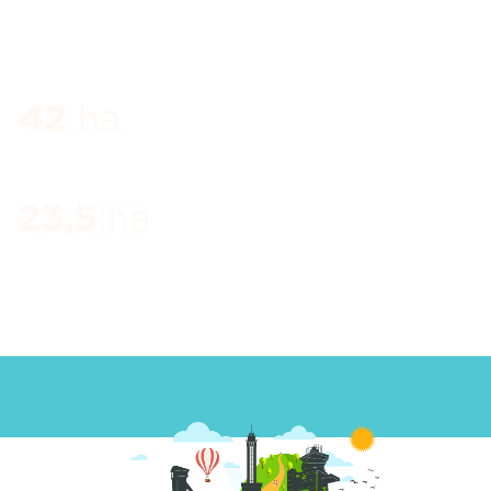
Industriální komplex a světově unikátní areál situovaný
v centru města. Nyní vzdělávací, společenské a
kulturní centrum nadregionálního významu.
Rozloha celého území.
Rozloha využívané plochy.