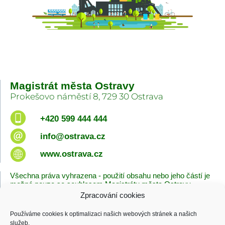
Magistrát města Ostravy
Prokešovo náměstí 8, 729 30 Ostrava
+420 599 444 444
info@ostrava.cz
www.ostrava.cz
Všechna práva vyhrazena - použití obsahu nebo jeho částí je
možné pouze se souhlasem Magistrátu města Ostravy.
Zpracování cookies
Úvodní stránka
Kontakty
Prohlášení o přístupnosti
Zásady cookies
Používáme cookies k optimalizaci našich webových stránek a našich
Poslední změna
služeb.