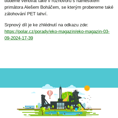
budeme věnovat také v rozhovoru s náměstkem
primátora Alešem Boháčem, se kterým probereme také
zálohování PET lahví.
Srpnový díl je ke zhlédnutí na odkazu zde:
https://polar.cz/porady/eko-magazin/eko-magazin-03-
09-2024-17-39