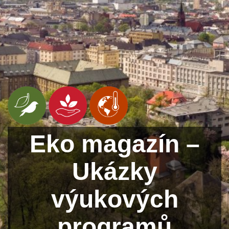
Eko magazín –
Ukázky
výukových
programů