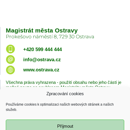
Magistrát města Ostravy
Prokešovo náměstí 8, 729 30 Ostrava
+420 599 444 444
info@ostrava.cz
www.ostrava.cz
Všechna práva vyhrazena - použití obsahu nebo jeho částí je
možné pouze se souhlasem Magistrátu města Ostravy.
Zpracování cookies
Úvodní stránka
Kontakty
Prohlášení o přístupnosti
Zásady cookies
Používáme cookies k optimalizaci našich webových stránek a našich
Poslední změna
služeb.
06.08.2026 - 10:09
Příjmout