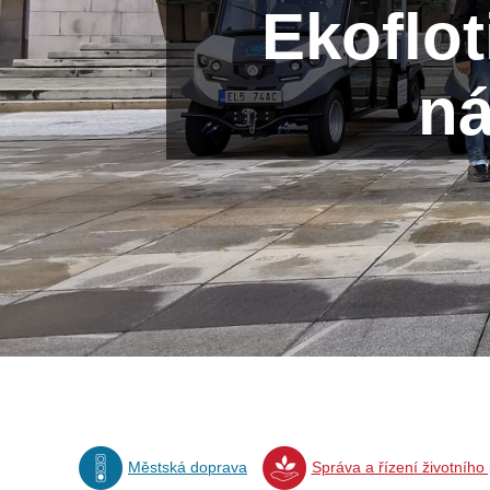
Ekoflot
ná
Městská doprava
Správa a řízení životního 