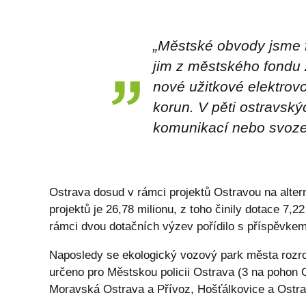
„Městské obvody jsme f
jim z městského fondu ž
nové užitkové elektrovoz
korun. V pěti ostravský
komunikací nebo svoze
Ostrava dosud v rámci projektů Ostravou na alter
projektů je 26,78 milionu, z toho činily dotace 7,
rámci dvou dotačních výzev pořídilo s příspěvkem 
Naposledy se ekologický vozový park města rozrost
určeno pro Městskou policii Ostrava (3 na pohon 
Moravská Ostrava a Přívoz, Hošťálkovice a Ostra