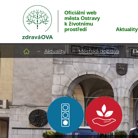
Oficiální web
města Ostravy
k životnímu
Aktuality
prostředí
Aktuality
Městská doprava
Ek