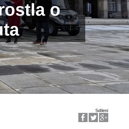
rostla o
uta
Sdílení