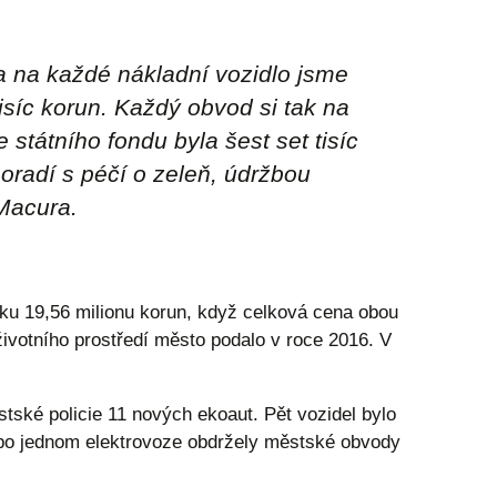
a na každé nákladní vozidlo jsme
tisíc korun. Každý obvod si tak na
e státního fondu byla šest set tisíc
poradí s péčí o zeleň, údržbou
Macura.
rku 19,56 milionu korun, když celková cena obou
 životního prostředí město podalo v roce 2016. V
tské policie 11 nových ekoaut. Pět vozidel bylo
a po jednom elektrovoze obdržely městské obvody