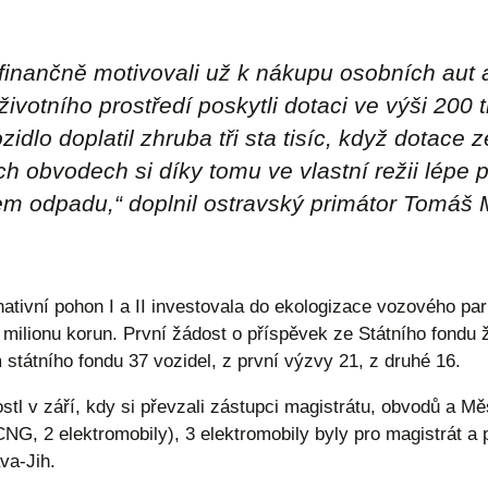
inančně motivovali už k nákupu osobních aut 
ivotního prostředí poskytli dotaci ve výši 200 
idlo doplatil zhruba tři sta tisíc, když dotace z
ch obvodech si díky tomu ve vlastní režii lépe 
m odpadu,“ doplnil ostravský primátor Tomáš 
nativní pohon I a II investovala do ekologizace vozového pa
22 milionu korun. První žádost o příspěvek ze Státního fondu
státního fondu 37 vozidel, z první výzvy 21, z druhé 16.
l v září, kdy si převzali zástupci magistrátu, obvodů a Měs
CNG, 2 elektromobily), 3 elektromobily byly pro magistrát 
va-Jih.