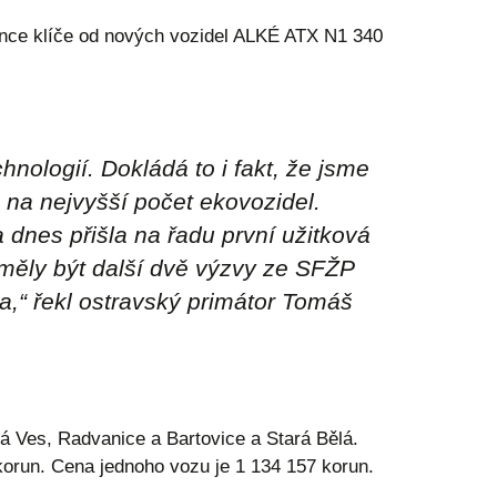
ince klíče od nových vozidel ALKÉ ATX N1 340
nologií. Dokládá to i fakt, že jsme
 na nejvyšší počet ekovozidel.
 dnes přišla na řadu první užitková
měly být další dvě výzvy ze SFŽP
,“ řekl ostravský primátor Tomáš
 Ves, Radvanice a Bartovice a Stará Bělá.
 korun. Cena jednoho vozu je 1 134 157 korun.