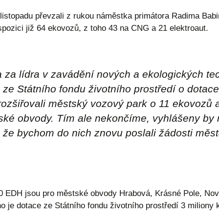
. listopadu převzali z rukou náměstka primátora Radima Bab
pozici již 64 ekovozů, z toho 43 na CNG a 21 elektroaut.
za lídra v zavádění nových a ekologických tech
ze Státního fondu životního prostředí o dotace
rozšiřovali městský vozový park o 11 ekovozů a
ské obvody. Tím ale nekončíme, vyhlášeny by 
že bychom do nich znovu poslali žádosti města
0 EDH jsou pro městské obvody Hrabová, Krásné Pole, Nová
ho je dotace ze Státního fondu životního prostředí 3 miliony