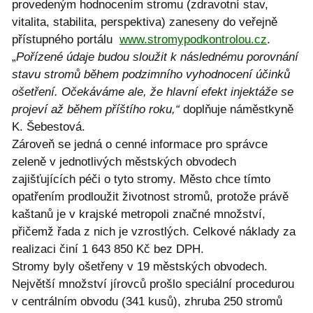
provedeným hodnocením stromu (zdravotní stav,
vitalita, stabilita, perspektiva) zaneseny do veřejně
přístupného portálu
www.stromypodkontrolou.cz
.
„
Pořízené údaje budou sloužit k následnému porovnání
stavu stromů během podzimního vyhodnocení účinků
ošetření. Očekáváme ale, že hlavní efekt injektáže se
projeví až během příštího roku,“
doplňuje náměstkyně
K. Šebestová.
Zároveň se jedná o cenné informace pro správce
zeleně v jednotlivých městských obvodech
zajišťujících péči o tyto stromy. Město chce tímto
opatřením prodloužit životnost stromů, protože právě
kaštanů je v krajské metropoli značné množství,
přičemž řada z nich je vzrostlých. Celkové náklady za
realizaci činí 1 643 850 Kč bez DPH.
Stromy byly ošetřeny v 19 městských obvodech.
Největší množství jírovců prošlo speciální procedurou
v centrálním obvodu (341 kusů), zhruba 250 stromů