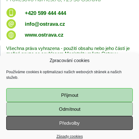
+420 599 444 444
info@ostrava.cz
www.ostrava.cz
Všechna práva vyhrazena - použití obsahu nebo jeho částí je
možné pouze se souhlasem Magistrátu města Ostravy.
Zpracování cookies
Úvodní stránka
Kontakty
Prohlášení o přístupnosti
Zásady cookies
Používáme cookies k optimalizaci našich webových stránek a našich
Poslední změna
služeb.
06.08.2026 - 10:09
Příjmout
Odmítnout
Předvolby
Zásady cookies