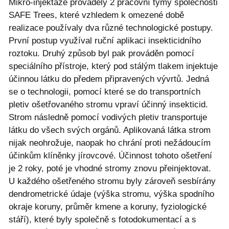
Mikro-injektáže prováděly 2 pracovní týmy společnosti
SAFE Trees, které vzhledem k omezené době
realizace používaly dva různé technologické postupy.
První postup využíval ruční aplikaci insekticidního
roztoku. Druhý způsob byl pak prováděn pomocí
speciálního přístroje, který pod stálým tlakem injektuje
účinnou látku do předem připravených vývrtů. Jedná
se o technologii, pomocí které se do transportních
pletiv ošetřovaného stromu vpraví účinný insekticid.
Strom následně pomocí vodivých pletiv transportuje
látku do všech svých orgánů. Aplikovaná látka strom
nijak neohrožuje, naopak ho chrání proti nežádoucím
účinkům klíněnky jírovcové. Účinnost tohoto ošetření
je 2 roky, poté je vhodné stromy znovu přeinjektovat.
U každého ošetřeného stromu byly zároveň sesbírány
dendrometrické údaje (výška stromu, výška spodního
okraje koruny, průměr kmene a koruny, fyziologické
stáří), které byly společně s fotodokumentací a s