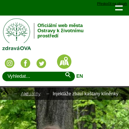
Přeskočit na obsah
Oficiální web města
Ostravy k životnímu
prostředí
EN
Aktuality
Injektáže zbaví kaštany klíněnky