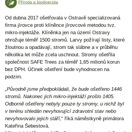
Příroda a biodiverzita
Od dubna 2017 ošetřovala v Ostravě specializovaná
firma jírovce proti klíněnce jírovcové metodou tvz.
mikro-injektáže. Klíněnka jen na území Ostravy
ohrožuje téměř 1500 stromů. Larvy požírají listy, které
žloutnou a opadávají, strom tak slábne a v průběhu
několika let může zcela uschnout. Stromy ošetřila
společnost SAFE Trees za téměř 1,65 milionů korun
bez DPH. Účinek ošetření bude vyhodnocen na
podzim.
„Původně jsme předpokládali, že bude ošetřeno 1446
stromů. Nakonec jich mikro-injektáží prošlo 1405.
Odborně ošetřeny nebyly pouze ty stromy, u nichž byl
v terénu shledán nevyhovující zdravotní stav nebo
nevyhovovalo jejich stáří,
“ říká náměstkyně primátora
Kateřina Šebestová.