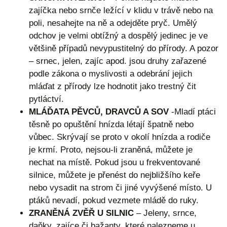
zajíčka nebo srnče ležící v klidu v trávě nebo na
poli, nesahejte na ně a odejděte pryč. Umělý
odchov je velmi obtížný a dospělý jedinec je ve
většině případů nevypustitelný do přírody. A pozor
– srnec, jelen, zajíc apod. jsou druhy zařazené
podle zákona o myslivosti a odebrání jejich
mláďat z přírody lze hodnotit jako trestný čit
pytláctví.
MLÁĎATA PĚVCŮ, DRAVCŮ A SOV
-Mladí ptáci
těsně po opuštění hnízda létají špatně nebo
vůbec. Skrývají se proto v okolí hnízda a rodiče
je krmí. Proto, nejsou-li zraněná, můžete je
nechat na místě. Pokud jsou u frekventované
silnice, můžete je přenést do nejbližšího keře
nebo vysadit na strom či jiné vyvýšené místo. U
ptáků nevadí, pokud vezmete mládě do ruky.
ZRANĚNÁ ZVĚŘ U SILNIC
– Jeleny, srnce,
daňky, zajíce či bažanty, které nalezneme u