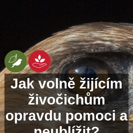
Jak volně žijícím
živočichům
opravdu pomoci a
neublížit?