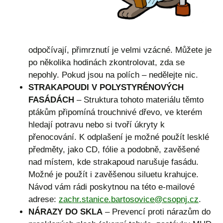
odpočívají, přimrznutí je velmi vzácné. Můžete je
po několika hodinách zkontrolovat, zda se
nepohly. Pokud jsou na polích – nedělejte nic.
STRAKAPOUDI V POLYSTYRÉNOVÝCH
FASÁDÁCH
– Struktura tohoto materiálu těmto
ptákům připomíná trouchnivé dřevo, ve kterém
hledají potravu nebo si tvoří úkryty k
přenocování. K odplašení je možné použít lesklé
předměty, jako CD, fólie a podobně, zavěšené
nad místem, kde strakapoud narušuje fasádu.
Možné je použít i zavěšenou siluetu krahujce.
Návod vám rádi poskytnou na této e-mailové
adrese:
zachr.stanice.bartosovice@csopnj.cz
.
NÁRAZY DO SKLA
– Prevencí proti nárazům do