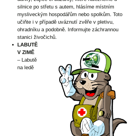
silnice po střetu s autem, hlásíme místním
mysliveckým hospodářům nebo spolkům. Toto
učiňte i v případě uváznutí zvěře v pletivu,
ohradníku a podobně. Informujte záchrannou
stanici živočichů.
LABUTĚ
V ZIMĚ
– Labutě
na ledě