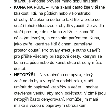
stavbu je vhodné provést mimo dobu hnízdění.
KUNA NA PŮDĚ
– Kuna skalní často žije v těsné
blízkosti lidí, na půdách nebo v konstrukci
střechy. Málokomu se tento fakt líbí a proto se
snaží tohoto hlodavce z obydlí vypudit. Zpravidla
stačí prostor, kde se kuna zdržuje „zamořit“
nějakým levným, intenzivním parfémem. Kuna,
jako zvíře, které se řídí čichem, zamořený
prostor opustí. Pro trvalý efekt je nutno uzavřít
pro příště všechny přístupové cesty, kterými se
kuna na půdu nebo do konstrukce střechy může
dostat.
NETOPÝŘI
– Nezraněného netopýra, který
zalétne do bytu v teplém období roku, stačí
umístit do papírové krabičky a večer ji nechat
otevřenou venku, aby mohl odlétnout. V zimě jsou
netopýři často dehydrovaní. Pomůže jim malá
miska s vodou s papírovým ubrouskem.