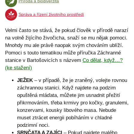
Příroda a biodiverzita
Správa a řízení životního prostředí
Velmi často se stává, že pokud člověk v přírodě narazí
na volně žijícího živočicha, snaží se mu nějak pomoci.
Mnohdy mu ale právě naopak svým chováním ublíží.
Pomoci s touto tematikou může příručka Záchranné
stanice v Bartošovicích s názvem
Co dělat, když…?
(ke stažení)
JEŽEK
– v případě, že je zraněný, volejte rovnou
záchrannou stanici. Když najdete na podzim
opuštěná mláďata, můžete jim usnadnit přežití
přikrmováním, třeba krmivy pro kočky, granulemi,
konzervami, kousky libového masa. Nebude
muset ztrácet energii pobíháním v chladné
podzimní noci.
SRNČATA A ZAJÍCI
– Pokud najdete malého