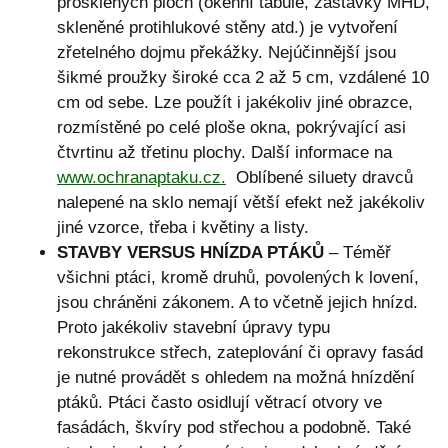
prosklených ploch (okenní tabule, zastávky MHD,
skleněné protihlukové stěny atd.) je vytvoření
zřetelného dojmu překážky. Nejúčinnější jsou
šikmé proužky široké cca 2 až 5 cm, vzdálené 10
cm od sebe. Lze použít i jakékoliv jiné obrazce,
rozmístěné po celé ploše okna, pokrývající asi
čtvrtinu až třetinu plochy. Další informace na
www.ochranaptaku.cz.
Oblíbené siluety dravců
nalepené na sklo nemají větší efekt než jakékoliv
jiné vzorce, třeba i květiny a listy.
STAVBY VERSUS HNÍZDA PTÁKŮ
– Téměř
všichni ptáci, kromě druhů, povolených k lovení,
jsou chráněni zákonem. A to včetně jejich hnízd.
Proto jakékoliv stavební úpravy typu
rekonstrukce střech, zateplování či opravy fasád
je nutné provádět s ohledem na možná hnízdění
ptáků. Ptáci často osidlují větrací otvory ve
fasádách, škvíry pod střechou a podobně. Také