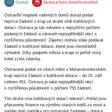
Ovzduší
Správa a řízení životního prostředí
Ostravští majitelé rodinných domů dosud podali
nejvíce žádostí v kraji ve druhé vlně kotlíkových
dotací. Ostrava je tak městem s nejvyšším počtem
podaných žádostí a zároveň nejúspěšnější obcí s
rozšířenou působností. Zájemci mohou stále podávat
žádosti o kotlíkové dotace, které jsou mimořádně
výhodné. Díky podpoře města a kraje si pořídí nový
kotel zcela zdarma.
Ostravané podali ze všech měst v Moravskoslezském
kraji nejvíce žádostí o kotlíkové dotace – do 25. září
celkem 451. Ostrava je také nejúspěšnější obcí
s rozšířenou působností s počtem 755 žádostí.
Tím druhá vlna kotlíkových dotací nekončí. Pořád jsou
připraveny finance na výměnu starých kotlů za nové a
nadále platí nabídka pro ostravské žadatele – dotace