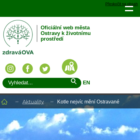
Přeskočit na obsah
Oficiální web města
Ostravy k životnímu
prostředí
EN
Aktuality
Kotle nejvíc mění Ostravané