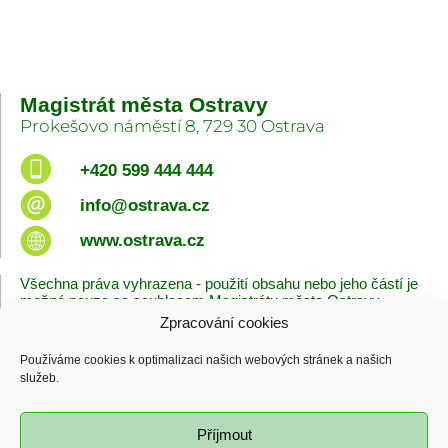
Magistrát města Ostravy
Prokešovo náměstí 8, 729 30 Ostrava
+420 599 444 444
info@ostrava.cz
www.ostrava.cz
Všechna práva vyhrazena - použití obsahu nebo jeho částí je
možné pouze se souhlasem Magistrátu města Ostravy.
Zpracování cookies
Úvodní stránka
Kontakty
Prohlášení o přístupnosti
Zásady cookies
Používáme cookies k optimalizaci našich webových stránek a našich
Poslední změna
služeb.
06.08.2026 - 10:09
Příjmout