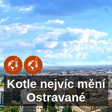
Kotle nejvíc mění
Ostravané