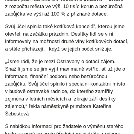
z rozpočtu města ve výši 10 tisíc korun a bezúročná
zápůjčka ve výši až 100 % z přiznané dotace.
Svůj účel splnila také kotlíková kancelář, kterou jsme
otevřeli na začátku prázdnin. Desítky lidí se v ní
informovaly na možnosti druhé vlny kotlíkových dotací,
a stále přicházejí, i když se jejich počet snižuje.
„Jsme rádi, že je mezi Ostravany o dotaci zájem.
Snažili jsme se jim vyjít maximálně vstříc, ať už jde o
informace, finanční podporu nebo bezúročnou
zápůjčku. Svůj účel splnilo i speciální kontaktní místo
v budově ostravské radnice, do kterého zamířily
zejména v letních měsících a zkraje září desítky
zájemců,“ řekla náměstkyně primátora Kateřina
Šebestová
S nabídkou informací pro žadatele o výměnu starého
kotle za nový se proto úředníci magistrátu z odboru