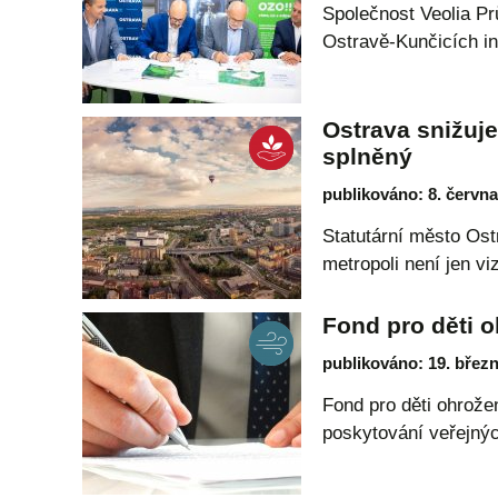
Společnost Veolia Pr
Ostravě-Kunčicích i
Ostrava snižuje
splněný
publikováno: 8. červn
Statutární město Os
metropoli není jen v
Fond pro děti o
publikováno: 19. břez
Fond pro děti ohrože
poskytování veřejný