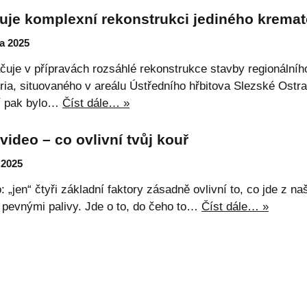
uje komplexní rekonstrukci jediného kremato
a 2025
čuje v přípravách rozsáhlé rekonstrukce stavby regionální
ia, situovaného v areálu Ústředního hřbitova Slezské Ostra
ní pak bylo…
Číst dále… »
deo – co ovlivní tvůj kouř
 2025
 „jen“ čtyři základní faktory zásadně ovlivní to, co jde z 
pevnými palivy. Jde o to, do čeho to…
Číst dále… »