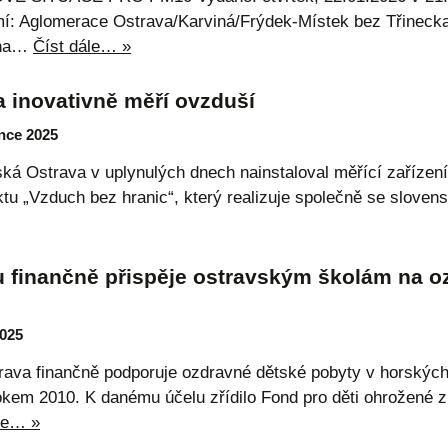
í: Aglomerace Ostrava/Karviná/Frýdek-Místek bez Třineck
ona…
Číst dále… »
a inovativně měří ovzduší
ince 2025
á Ostrava v uplynulých dnech nainstaloval měřící zařízení
ktu „Vzduch bez hranic“, který realizuje společně se slov
u finančně přispěje ostravským školám na o
2025
trava finančně podporuje ozdravné dětské pobyty v horskýc
okem 2010. K danému účelu zřídilo Fond pro děti ohrožené 
le… »