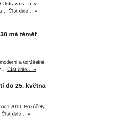
 Ostrava s.r.o. v
onu…
Číst dále… »
2030 má téměř
oderní a udržitelné
CAP…
Číst dále… »
í do 25. května
roce 2010. Pro účely
…
Číst dále… »