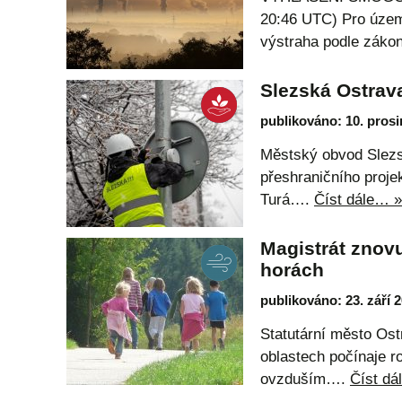
20:46 UTC) Pro územ
výstraha podle zák
Slezská Ostrav
publikováno: 10. pros
Městský obvod Slezsk
přeshraničního proje
Turá….
Číst dále… »
Magistrát znov
horách
publikováno: 23. září 
Statutární město Os
oblastech počínaje r
ovzduším….
Číst dá