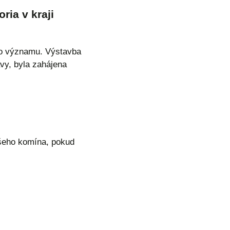
ria v kraji
ho významu. Výstavba
vy, byla zahájena
našeho komína, pokud