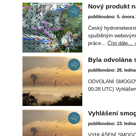
Nový produkt 
publikováno: 5. února
Český hydrometeorol
spuštěným webovým s
práce…
Číst dále… 
Byla odvolána 
publikováno: 26. ledna
ODVOLÁNÍ SMOGOVÉ S
00:28 UTC) Vyhlášen
Vyhlášení smog
publikováno: 23. ledna
VYHLÁŠENÍ SMOGOVÉ 