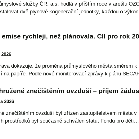
ůmyslové služby ČR, a.s. hodlá v příštím roce v areálu OZO
nstalovat dvě plynové kogenerační jednotky, každou o výk
 emise rychleji, než plánovala. Cíl pro rok 
a 2026
trava dokazuje, že proměna průmyslového města směrem k m
izí na papíře. Podle nové monitorovací zprávy k plánu SE
hrožené znečištěním ovzduší – příjem žádost
na 2026
né znečištěním ovzduší byl zřízen zastupitelstvem města v 
ch prostředků byl současně schválen statut Fondu pro děti