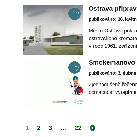
Ostrava připrav
publikováno: 16. květn
Město Ostrava pokra
ostravského kremator
v roce 1961, zaříze
Smokemanovo vi
publikováno: 3. dubna
Zjednodušeně řečeno:
domácnost vytápíme 
1
2
3
…
22