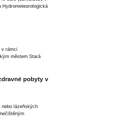
a Hydrometeorologická
 v rámci
enským městem Stará
zdravné pobyty v
h nebo lázeňských
znečištěným