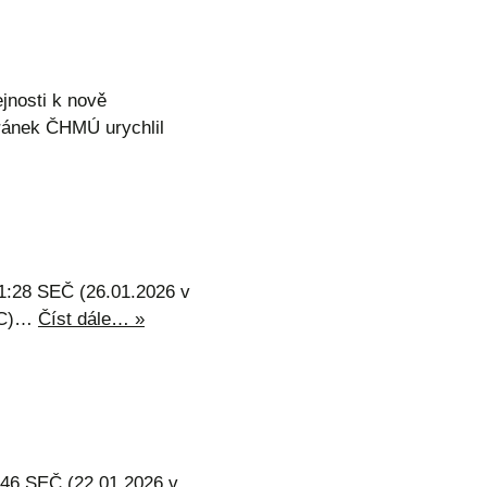
jnosti k nově
ránek ČHMÚ urychlil
28 SEČ (26.01.2026 v
UTC)…
Číst dále… »
6 SEČ (22.01.2026 v