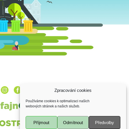
Zpracování cookies
Používáme cookies k optimalizaci našich
webových stránek a našich služeb.
Příjmout
Odmítnout
Předvolby