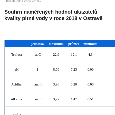
Kvalita pitné vody 2018 –
pH
Souhrn naměřených hodnot ukazatelů
kvality pitné vody v roce 2018 v Ostravě
jednotka
maximum
průměr
minimum
Teplota
st. C
22,9
12,1
4,3
pH
1
8,50
7,25
0,00
Acidita
mmol/l
3,96
0,20
0,00
Alkalita
mmol/l
3,27
1,47
0,51
Tvrdost