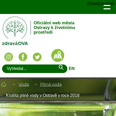
Přeskočit na obsah
Oficiální web města
Ostravy k životnímu
prostředí
EN
Voda
Pitná voda
Kvalita pitné vody v Ostravě v roce 2018