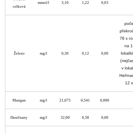
mmol/l
3,10
1,22
0,03
celková
poče
překro
78 x r
na 1
lokali
Železo
mg/l
0,30
0,12
0,00
(nejčas
v lokal
Heřman
12 x
Mangan
mg/l
21,675
0,541
0,000
Dusičnany
mg/l
32,00
6,58
0,00