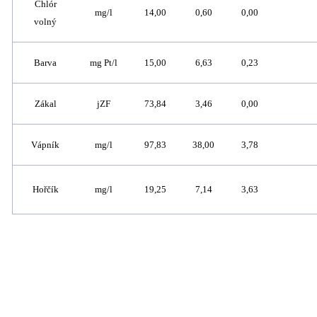
Chlór
mg/l
14,00
0,60
0,00
volný
Barva
mg Pt/l
15,00
6,63
0,23
Zákal
jZF
73,84
3,46
0,00
Vápník
mg/l
97,83
38,00
3,78
Hořčík
mg/l
19,25
7,14
3,63