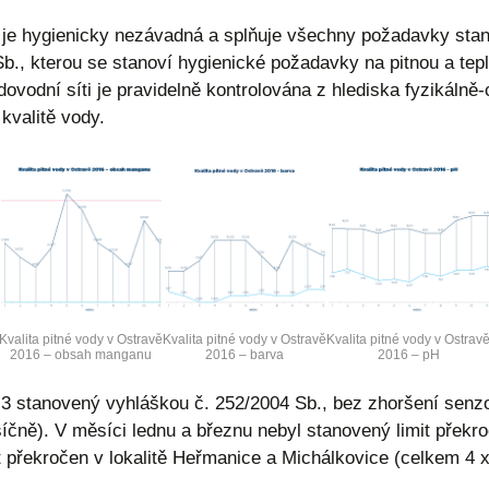
ě je hygienicky nezávadná a splňuje všechny požadavky s
Sb., kterou se stanoví hygienické požadavky na pitnou a tepl
dovodní síti je pravidelně kontrolována z hlediska fyzikáln
valitě vody.
Kvalita pitné vody v Ostravě
Kvalita pitné vody v Ostravě
Kvalita pitné vody v Ostrav
2016 – obsah manganu
2016 – barva
2016 – pH
-3 stanovený vyhláškou č. 252/2004 Sb., bez zhoršení senzo
síčně). V měsíci lednu a březnu nebyl stanovený limit překro
it překročen v lokalitě Heřmanice a Michálkovice (celkem 4 x