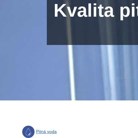
Kvalita p
Pitná voda