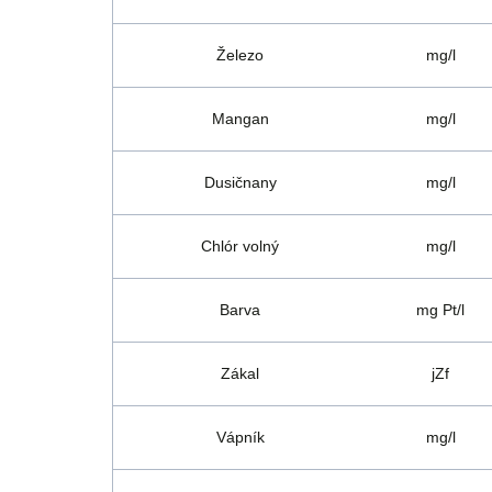
Železo
mg/l
Mangan
mg/l
Dusičnany
mg/l
Chlór volný
mg/l
Barva
mg Pt/l
Zákal
jZf
Vápník
mg/l