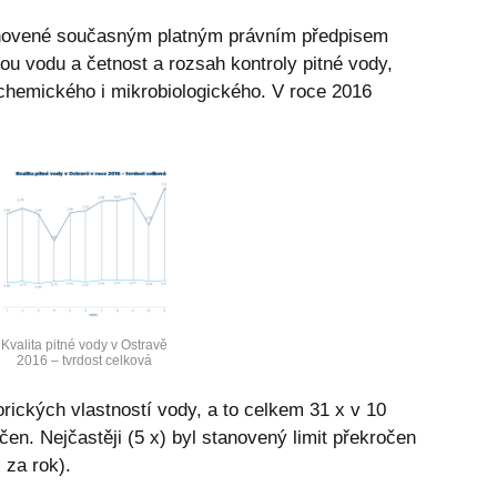
tanovené současným platným právním předpisem
ou vodu a četnost a rozsah kontroly pitné vody,
ě-chemického i mikrobiologického. V roce 2016
ě
Kvalita pitné vody v Ostravě
2016 – tvrdost celková
rických vlastností vody, a to celkem 31 x v 10
čen. Nejčastěji (5 x) byl stanovený limit překročen
 za rok).