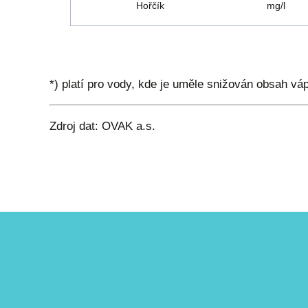
Hořčík
mg/l
*) platí pro vody, kde je uměle snižován obsah vá
Zdroj dat: OVAK a.s.