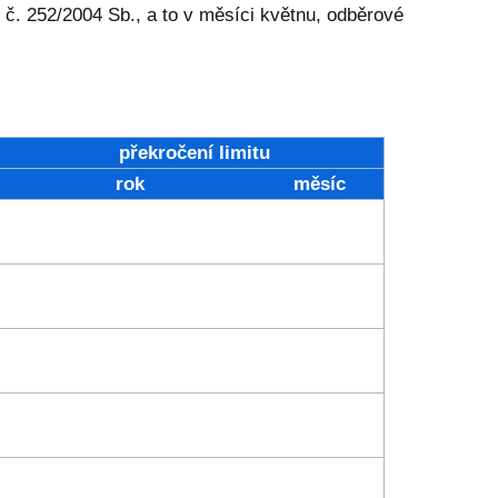
č. 252/2004 Sb., a to v měsíci květnu, odběrové
překročení limitu
rok
měsíc