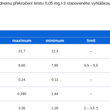
nomu překročení limitu 0,05 mg.l-3 stanoveného vyhláškou 
maximum
minimum
limit
21,7
12,3
–
8,60
7,90
6,5 – 9,5
0,24
0,11
–
0,390
1,44
–
3,36
1,28
2 – 3,5 *)