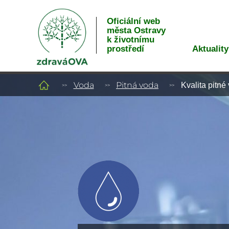
Oficiální web
města Ostravy
k životnímu
Aktuality
prostředí
Voda
Pitná voda
Kvalita pitné