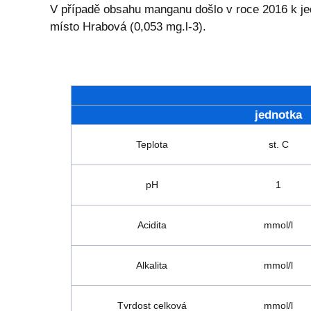
V případě obsahu manganu došlo v roce 2016 k jed
místo Hrabová (0,053 mg.l-3).
jednotka
Teplota
st. C
pH
1
Acidita
mmol/l
Alkalita
mmol/l
Tvrdost celková
mmol/l