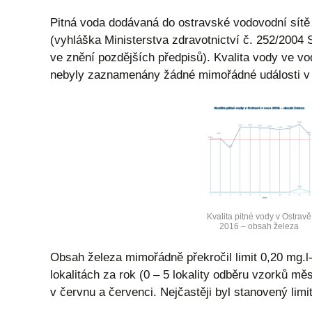
Pitná voda dodávaná do ostravské vodovodní sít
(vyhláška Ministerstva zdravotnictví č. 252/2004 
ve znění pozdějších předpisů). Kvalita vody ve vo
nebyly zaznamenány žádné mimořádné události v k
Kvalita pitné vody v Ostravě
2016 – obsah železa
Obsah železa mimořádně překročil limit 0,20 mg.l
lokalitách za rok (0 – 5 lokality odběru vzorků mě
v červnu a červenci. Nejčastěji byl stanovený lim