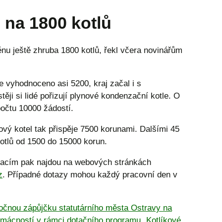
ě na 1800 kotlů
nu ještě zhruba 1800 kotlů, řekl včera novinářům
e vyhodnoceno asi 5200, kraj začal i s
ěji si lidé pořizují plynové kondenzační kotle. O
počtu 10000 žádostí.
ový kotel tak přispěje 7500 korunami. Dalšími 45
otlů od 1500 do 15000 korun.
otacím pak najdou na webových stránkách
z
. Případné dotazy mohou každý pracovní den v
očnou zápůjčku statutárního města Ostravy na
domácností v rámci dotačního programu „Kotlíkové