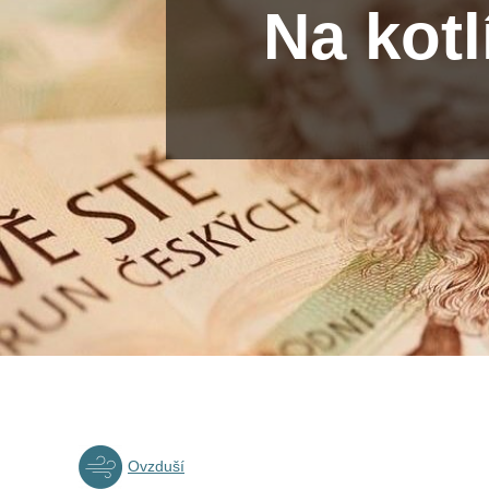
Na kot
Ovzduší