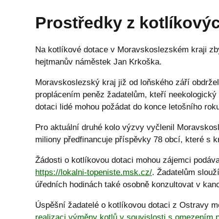
Prostředky z kotlíkových
Na kotlíkové dotace v Moravskoslezském kraji zbý
hejtmanův náměstek Jan Krkoška.
Moravskoslezský kraj již od loňského září obdržel
proplácením peněz žadatelům, kteří neekologický ko
dotaci lidé mohou požádat do konce letošního roku
Pro aktuální druhé kolo výzvy vyčlenil Moravskos
miliony předfinancuje příspěvky 78 obcí, které s
Žádosti o kotlíkovou dotaci mohou zájemci podáv
https://lokalni-topeniste.msk.cz/
. Žadatelům slouží
úředních hodinách také osobně konzultovat v kanc
Úspěšní žadatelé o kotlíkovou dotaci z Ostravy m
realizaci výměny kotlů v souvislosti s omezením p