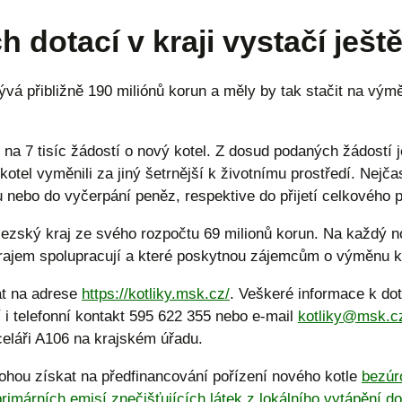
 dotací v kraji vystačí ješt
vá přibližně 190 miliónů korun a měly by tak stačit na výmě
 na 7 tisíc žádostí o nový kotel. Z dosud podaných žádostí j
tel vyměnili za jiný šetrnější k životnímu prostředí. Nejčast
 nebo do vyčerpání peněz, respektive do přijetí celkového 
lezský kraj ze svého rozpočtu 69 milionů korun. Na každý n
 krajem spolupracují a které poskytnou zájemcům o výměnu k
at na adrese
https://kotliky.msk.cz/
. Veškeré informace k d
 i telefonní kontakt 595 622 355 nebo e-mail
kotliky@msk.c
eláři A106 na krajském úřadu.
ohou získat na předfinancování pořízení nového kotle
bezúr
rimárních emisí znečišťujících látek z lokálního vytápění 