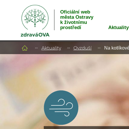
Oficiální web
města Ostravy
k životnímu
Aktuality
prostředí
Aktuality
Ovzduší
Na kotlíkov