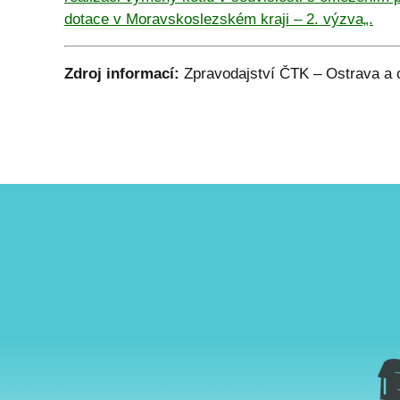
dotace v Moravskoslezském kraji – 2. výzva„.
Zdroj informací:
Zpravodajství ČTK – Ostrava a 