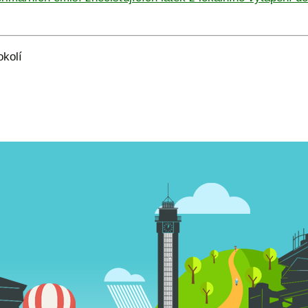
okolí