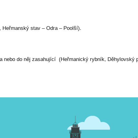
í, Heřmanský stav – Odra – Poolší).
 nebo do něj zasahující (Heřmanický rybník, Děhylovský p