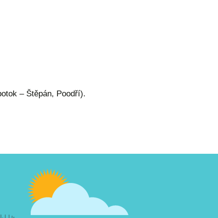
otok – Štěpán, Poodří).