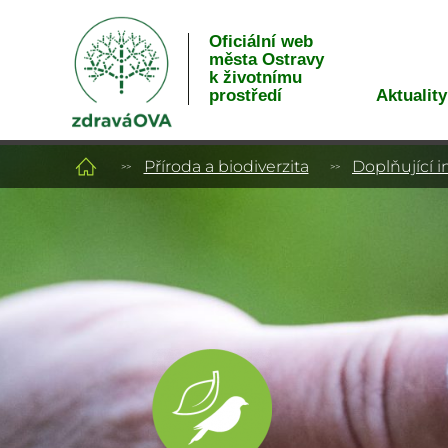
Oficiální web
města Ostravy
k životnímu
Aktuality
prostředí
Příroda a biodiverzita
Doplňující 