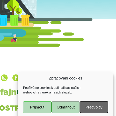
Zpracování cookies
Používáme cookies k optimalizaci našich
webových stránek a našich služeb.
Příjmout
Odmítnout
Předvolby