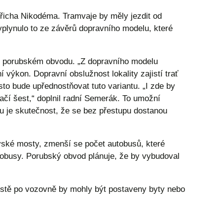
dřicha Nikodéma. Tramvaje by měly jezdit od
yplynulo to ze závěrů dopravního modelu, které
8. porubském obvodu. „Z dopravního modelu
 výkon. Dopravní obslužnost lokality zajistí trať
to bude upřednostňovat tuto variantu. „I zde by
ačí šest,“ doplnil radní Semerák. To umožní
u je skutečnost, že se bez přestupu dostanou
vské mosty, zmenší se počet autobusů, které
robusy. Porubský obvod plánuje, že by vybudoval
místě po vozovně by mohly být postaveny byty nebo