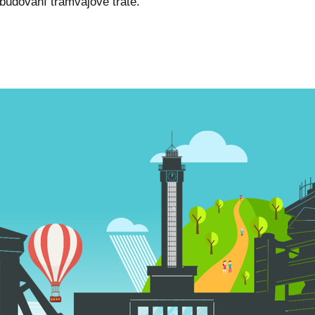
budování tramvajové tratě.