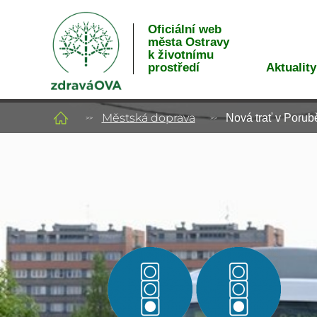
Oficiální web
města Ostravy
k životnímu
Aktuality
prostředí
Městská doprava
Nová trať v Porub