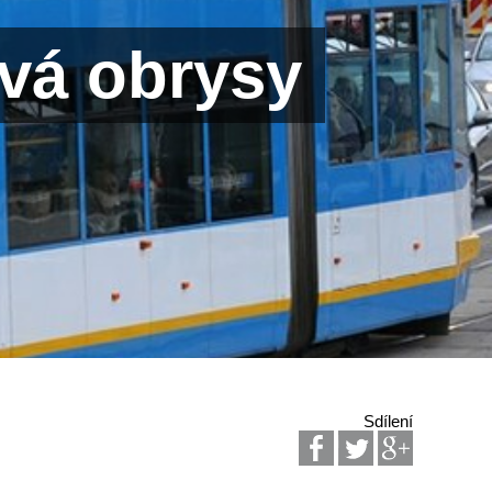
ává obrysy
Sdílení