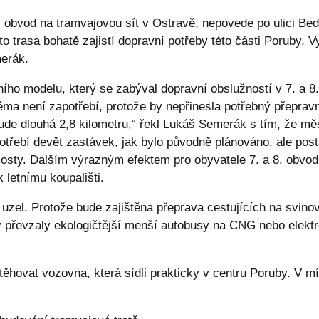
ký obvod na tramvajovou sít v Ostravě, nepovede po ulici Be
 trasa bohatě zajistí dopravní potřeby této části Poruby. V
merák.
ího modelu, který se zabýval dopravní obslužností v 7. a 
éma není zapotřebí, protože by nepřinesla potřebný přepravní
de dlouhá 2,8 kilometru,“ řekl Lukáš Semerák s tím, že měs
potřebí devět zastávek, jak bylo původně plánováno, ale post
mosty. Dalším výrazným efektem pro obyvatele 7. a 8. obvod
 letnímu koupališti.
zel. Protože bude zajištěna přeprava cestujících na svino
y převzaly ekologičtější menší autobusy na CNG nebo elekt
těhovat vozovna, která sídli prakticky v centru Poruby. V 