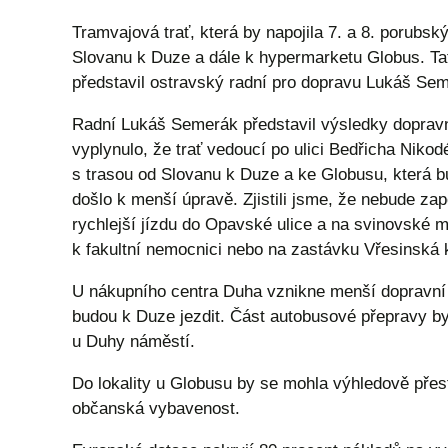
Tramvajová trať, která by napojila 7. a 8. porubs
Slovanu k Duze a dále k hypermarketu Globus. Tato
představil ostravský radní pro dopravu Lukáš Se
Radní Lukáš Semerák představil výsledky dopravn
vyplynulo, že trať vedoucí po ulici Bedřicha Nikod
s trasou od Slovanu k Duze a ke Globusu, která bu
došlo k menší úpravě. Zjistili jsme, že nebude za
rychlejší jízdu do Opavské ulice a na svinovské 
k fakultní nemocnici nebo na zastávku Vřesinská k
U nákupního centra Duha vznikne menší dopravní u
budou k Duze jezdit. Část autobusové přepravy b
u Duhy náměstí.
Do lokality u Globusu by se mohla výhledově přes
občanská vybavenost.