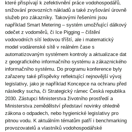
které přispívají k zefektivnění práce vodohospodářů,
snižování provozních nákladů a také zvyšování úrovně
služeb pro zákazníky. Takovými řešeními jsou
například Smart Metering – systém umožňující dálkový
odečet z vodoměrů, či Ice Pigging – čištění
vodovodních sítí ledovou tříští, ale i matematický
model vodárenské sítě v reálném čase s
automatizovaným systémem kontroly a aktualizace dat
z geografického informačního systému a zákaznického
informačního systému. Do programu konference byly
zařazeny také příspěvky reflektující nejnovější vývoj
legislativy, jako je například Koncepce na ochranu před
následky sucha, či Strategický rámec Česká republika
2030. Zástupci Ministerstva životního prostředí a
Ministerstva zemědělství představí novinky ohledně
zákona o odpadech, nebo hygienické legislativy pro
pitnou vodu. K aktuálním tématům patří i benchmarking
provozovatelů a vlastníků vodohospodářské