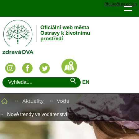
Přeskočit na obsah
Oficiální web města
Ostravy k životnímu
prostředí
EN
Aktuality
Voda
Nové trendy ve vodárenství