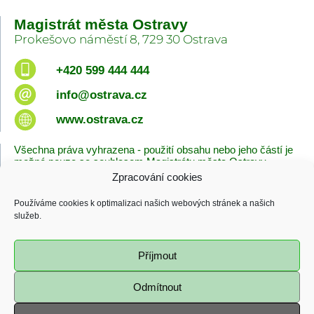
Magistrát města Ostravy
Prokešovo náměstí 8, 729 30 Ostrava
+420 599 444 444
info@ostrava.cz
www.ostrava.cz
Všechna práva vyhrazena - použití obsahu nebo jeho částí je
možné pouze se souhlasem Magistrátu města Ostravy.
Zpracování cookies
Úvodní stránka
Kontakty
Prohlášení o přístupnosti
Zásady cookies
Používáme cookies k optimalizaci našich webových stránek a našich
Poslední změna
služeb.
06.08.2026 - 08:38
Příjmout
Odmítnout