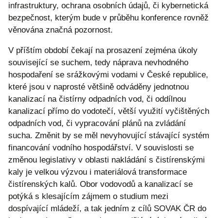
infrastruktury, ochrana osobních údajů, či kybernetická
bezpečnost, kterým bude v průběhu konference rovněž
věnována značná pozornost.
V příštím období čekají na prosazení zejména úkoly
související se suchem, tedy náprava nevhodného
hospodaření se srážkovými vodami v České republice,
které jsou v naprosté většině odváděny jednotnou
kanalizací na čistírny odpadních vod, či oddílnou
kanalizací přímo do vodotečí, větší využití vyčištěných
odpadních vod, či vypracování plánů na zvládání
sucha. Změnit by se měl nevyhovující stávající systém
financování vodního hospodářství. V souvislosti se
změnou legislativy v oblasti nakládání s čistírenskými
kaly je velkou výzvou i materiálová transformace
čistírenských kalů. Obor vodovodů a kanalizací se
potýká s klesajícím zájmem o studium mezi
dospívající mládeží, a tak jedním z cílů SOVAK ČR do