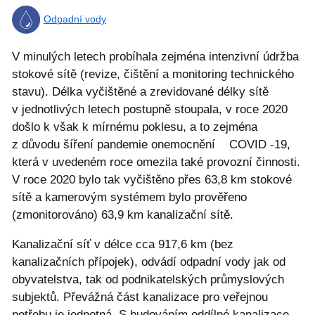
Odpadní vody
V minulých letech probíhala zejména intenzivní údržba
stokové sítě (revize, čištění a monitoring technického
stavu). Délka vyčištěné a zrevidované délky sítě
v jednotlivých letech postupně stoupala, v roce 2020
došlo k však k mírnému poklesu, a to zejména
z důvodu šíření pandemie onemocnění COVID -19,
která v uvedeném roce omezila také provozní činnosti.
V roce 2020 bylo tak vyčištěno přes 63,8 km stokové
sítě a kamerovým systémem bylo prověřeno
(zmonitorováno) 63,9 km kanalizační sítě.
Kanalizační síť v délce cca 917,6 km (bez
kanalizačních přípojek), odvádí odpadní vody jak od
obyvatelstva, tak od podnikatelských průmyslových
subjektů. Převážná část kanalizace pro veřejnou
potřebu je jednotná. S budováním oddílné kanalizace