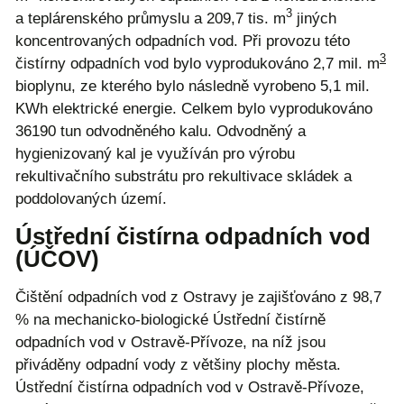
3
a teplárenského průmyslu a 209,7 tis. m
jiných
koncentrovaných odpadních vod. Při provozu této
3
čistírny odpadních vod bylo vyprodukováno 2,7 mil. m
bioplynu, ze kterého bylo následně vyrobeno 5,1 mil.
KWh elektrické energie. Celkem bylo vyprodukováno
36190 tun odvodněného kalu. Odvodněný a
hygienizovaný kal je využíván pro výrobu
rekultivačního substrátu pro rekultivace skládek a
poddolovaných území.
Ústřední čistírna odpadních vod
(ÚČOV)
Čištění odpadních vod z Ostravy je zajišťováno z 98,7
% na mechanicko-biologické Ústřední čistírně
odpadních vod v Ostravě-Přívoze, na níž jsou
přiváděny odpadní vody z většiny plochy města.
Ústřední čistírna odpadních vod v Ostravě-Přívoze,