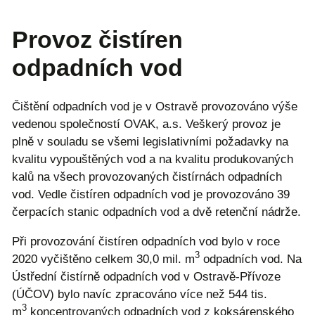
Provoz čistíren
odpadních vod
Čištění odpadních vod je v Ostravě provozováno výše
vedenou společností OVAK, a.s. Veškerý provoz je
plně v souladu se všemi legislativními požadavky na
kvalitu vypouštěných vod a na kvalitu produkovaných
kalů na všech provozovaných čistírnách odpadních
vod. Vedle čistíren odpadních vod je provozováno 39
čerpacích stanic odpadních vod a dvě retenční nádrže.
Při provozování čistíren odpadních vod bylo v roce
3
2020 vyčištěno celkem 30,0 mil. m
odpadních vod. Na
Ústřední čistírně odpadních vod v Ostravě-Přívoze
(ÚČOV) bylo navíc zpracováno více než 544 tis.
3
m
koncentrovaných odpadních vod z koksárenského