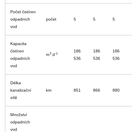
Počet čistíren
odpadních
počet
5
5
5
vod
Kapacita
čistíren
186
186
186
3
-1
m
.d
odpadních
536
536
536
vod
Délka
kanalizační
km
851
866
880
sítě
Množství
odpadních
vod