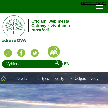
Přeskočit na obsah
Oficiální web města
Ostravy k životnímu
prostředí
EN
Voda
Odpadní vody
Odpadní vody