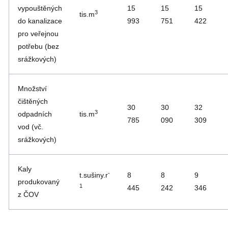
vypouštěných
15
15
15
3
tis.m
do kanalizace
993
751
422
pro veřejnou
potřebu (bez
srážkových)
Množství
čištěných
30
30
32
3
odpadních
tis.m
785
090
309
vod (vč.
srážkových)
Kaly
-
t.sušiny.r
8
8
9
produkovaný
1
445
242
346
z ČOV