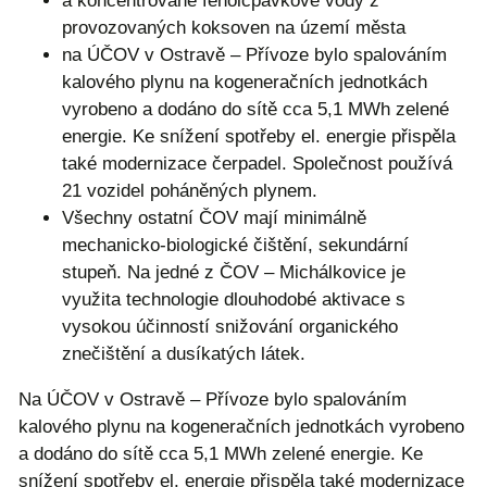
a koncentrované fenolčpavkové vody z
provozovaných koksoven na území města
na ÚČOV v Ostravě – Přívoze bylo spalováním
kalového plynu na kogeneračních jednotkách
vyrobeno a dodáno do sítě cca 5,1 MWh zelené
energie. Ke snížení spotřeby el. energie přispěla
také modernizace čerpadel. Společnost používá
21 vozidel poháněných plynem.
Všechny ostatní ČOV mají minimálně
mechanicko-biologické čištění, sekundární
stupeň. Na jedné z ČOV – Michálkovice je
využita technologie dlouhodobé aktivace s
vysokou účinností snižování organického
znečištění a dusíkatých látek.
Na ÚČOV v Ostravě – Přívoze bylo spalováním
kalového plynu na kogeneračních jednotkách vyrobeno
a dodáno do sítě cca 5,1 MWh zelené energie. Ke
snížení spotřeby el. energie přispěla také modernizace