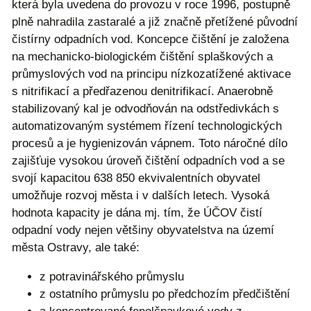
která byla uvedena do provozu v roce 1996, postupně
plně nahradila zastaralé a již značně přetížené původní
čistírny odpadních vod. Koncepce čištění je založena
na mechanicko-biologickém čištění splaškových a
průmyslových vod na principu nízkozatížené aktivace
s nitrifikací a předřazenou denitrifikací. Anaerobně
stabilizovaný kal je odvodňován na odstředivkách s
automatizovaným systémem řízení technologických
procesů a je hygienizován vápnem. Toto náročné dílo
zajišťuje vysokou úroveň čištění odpadních vod a se
svojí kapacitou 638 850 ekvivalentních obyvatel
umožňuje rozvoj města i v dalších letech. Vysoká
hodnota kapacity je dána mj. tím, že ÚČOV čistí
odpadní vody nejen většiny obyvatelstva na území
města Ostravy, ale také:
z potravinářského průmyslu
z ostatního průmyslu po předchozím předčištění