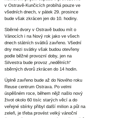
v Ostravě-Kunčicích probíhá pouze ve
všedních dnech, v pátek 29. prosince
bude však zkrácen jen do 10. hodiny.
Sběrné dvory v Ostravě budou mít o
Vánocích i na Nový rok jako ve všech
dnech státních svátků zavřeno. Všední
dny mezi svátky však budou otevřeny
podle běžné provozní doby, jen na
Silvestra bude provoz „nedělních“
sběrných dvorů zkrácen do 14 hodin.
Úplně zavřeno bude až do Nového roku
Reuse centrum Ostrava. Po velmi
úspěšném roce, během nějž našlo nový
život okolo 60 tisíc starých věcí a do
veřejné sbírky přibyl další milion a půl na
zeleň, je třeba provést velký vánoční