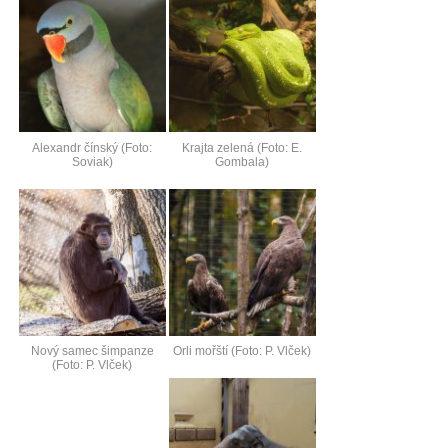
Alexandr čínský (Foto:
Krajta zelená (Foto: E.
Soviak)
Gombala)
Nový samec šimpanze
Orli mořští (Foto: P. Vlček)
(Foto: P. Vlček)