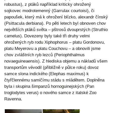
robustus), z ptáků například kriticky ohrožený
sojkovec modrotemenný (Garrulax courtoisi), či
papoušek, který má k ohrožení blízko, alexandr čínský
(Psittacula derbiana). Po pěti letech byl obnoven chov
největších ptáků světa – pštrosů dvouprstých (Struthio
camelus). Dovezeny byly také tři druhy velmi
ohrožených ryb rodu Xiphophorus – platu Gordonovu,
platu Meyerovu a platu Couchovu – a obnovili jsme
chov zvláštních ryb lezců (Periophthalmus
novaeguineaensis). Z hlediska objemu a nákladů všem
transportům vévodil (přibližně v půlce roku) dovoz
samce slona indického (Elephas maximus) k
čtyřčlennému samičímu stádu s mládětem. Doplněna
byla i skupina šimpanzů hornoguinejských (Pan
troglodytes verus) o nového samce z italské Zoo
Ravenna.