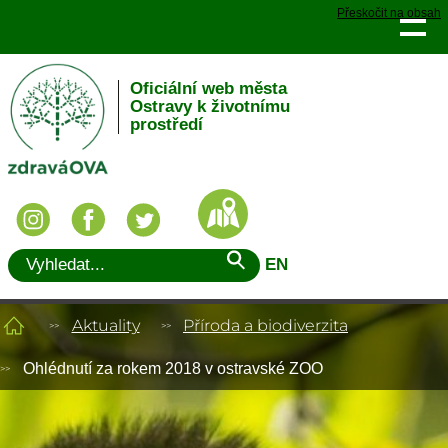
Přeskočit na obsah
Oficiální web města
Ostravy k životnímu
prostředí
EN
Aktuality
Příroda a biodiverzita
Ohlédnutí za rokem 2018 v ostravské ZOO