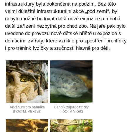
infrastruktury byla dokončena na podzim. Bez této
velmi důležité infrastrukturální akce „pod zemí“, by
nebylo možné budovat další nové expozice a mnohá
další zařízení nezbytná pro chod zoo. Na jaře pak bylo
uvedeno do provozu nové dětské hřiště u expozice s
domácími zvířaty, které vzniklo pro zpestření prohlídky
i pro trénink fyzičky a zručnosti hlavně pro děti.
Akvárium pro bahníka
Bahník západoafrický
(Foto: M. Vlčková)
(Foto: P. Vlček)