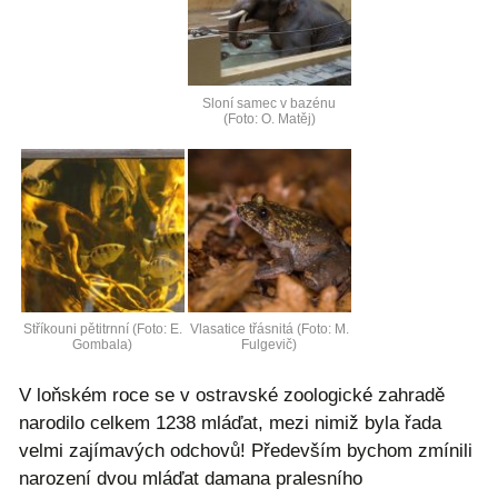
Sloní samec v bazénu
(Foto: O. Matěj)
Stříkouni pětitrnní (Foto: E.
Vlasatice třásnitá (Foto: M.
Gombala)
Fulgevič)
V loňském roce se v ostravské zoologické zahradě
narodilo celkem 1238 mláďat, mezi nimiž byla řada
velmi zajímavých odchovů! Především bychom zmínili
narození dvou mláďat damana pralesního