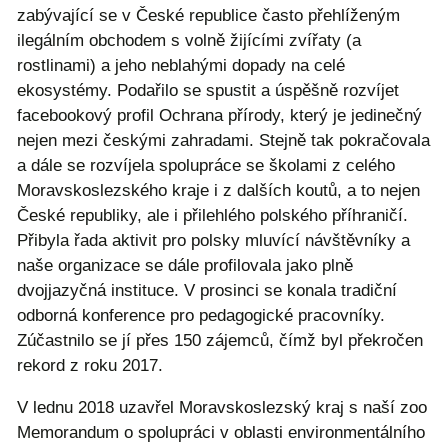
zabývající se v České republice často přehlíženým
ilegálním obchodem s volně žijícími zvířaty (a
rostlinami) a jeho neblahými dopady na celé
ekosystémy. Podařilo se spustit a úspěšně rozvíjet
facebookový profil Ochrana přírody, který je jedinečný
nejen mezi českými zahradami. Stejně tak pokračovala
a dále se rozvíjela spolupráce se školami z celého
Moravskoslezského kraje i z dalších koutů, a to nejen
České republiky, ale i přilehlého polského příhraničí.
Přibyla řada aktivit pro polsky mluvící návštěvníky a
naše organizace se dále profilovala jako plně
dvojjazyčná instituce. V prosinci se konala tradiční
odborná konference pro pedagogické pracovníky.
Zúčastnilo se jí přes 150 zájemců, čímž byl překročen
rekord z roku 2017.
V lednu 2018 uzavřel Moravskoslezský kraj s naší zoo
Memorandum o spolupráci v oblasti environmentálního