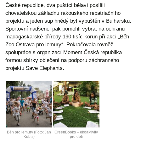
České republice, dva puštíci bělaví posílili
chovatelskou základnu rakouského repatriačního
projektu a jeden sup hnědý byl vypuštěn v Bulharsku.
Sportovní nadšenci pak pomohli vybrat na ochranu
madagaskarské přírody 190 tisíc korun při akci „Běh
Zoo Ostrava pro lemury“. Pokračovala rovněž
spolupráce s organizací Moment Česká republika
formou sbírky oblečení na podporu záchranného
projektu Save Elephants.
Běh pro lemury (Foto: Jan
GreenBooks – ekoaktivity
Kubiš)
pro děti