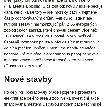
Mezi ptáky ční odchované mládě orla mořského
(Haliaeetus albicilla). Složitost odchovu v lidské péči je
daná několika faktory – orel mořský patří k nejméně
často odchovávaným orlům. Velkou roli zde hraje
nutnost sestavit harmonizující pár. Z 65 evropských
zoologických zahrad, které chovají celkem více než
180 jedinců, se v roce 2018 podařilo orly mořské
úspěšně rozmnožit pouze v pěti dalších institucích. Z
dalších ptačích úspěchů jmenujme například mládě
kondora královského (Sarcoramphus papa) nebo dvě
mláďata velice ohroženého kardinálovce zeleného
(Gubernatrix cristata).
Nové stavby
Po celý rok pokračovaly práce spojené s projektem
elektrifikace celého areálu zoo. Velká investiční akce
financovaná městem Ostravou modernizace technické