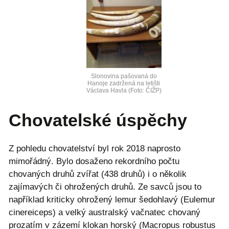
Slonovina pašovaná do
Hanoje zadržená na letišti
Václava Havla (Foto: ČIŽP)
Chovatelské úspěchy
Z pohledu chovatelství byl rok 2018 naprosto
mimořádný. Bylo dosaženo rekordního počtu
chovaných druhů zvířat (438 druhů) i o několik
zajímavých či ohrožených druhů. Ze savců jsou to
například kriticky ohrožený lemur šedohlavý (Eulemur
cinereiceps) a velký australský vačnatec chovaný
prozatím v zázemí klokan horský (Macropus robustus