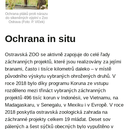
Ochrana ptáků proti nárazu
do slkeněných výplní v Zoo
Ostrava (Foto: P. Vlček)
Ochrana in situ
Ostravská ZOO se aktivně zapojuje do celé řady
záchranných projektů, které jsou realizovány za jejími
branami, často i tisíce kilometrů daleko – v místě
původního výskytu vybraných ohrožených druhů. V
roce 2018 bylo díky programu Koruna ze vstupu
rozděleno mezi třináct vybraných záchranných
projektů 496 tisíc korun v Indonésii, ve Vietnamu, na
Madagaskaru, v Senegalu, v Mexiku i v Evropě. V roce
2018 poskytla ostravská zoologická zahrada na
záchranné projekty celkem 19 mláďat. Deset sov
pálených a šest sýčků obecných bylo vypuštěno v