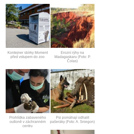
Kontejner sbírky Moment
Erozní rýhy na
před vstupem do zoo
Madagaskaru (Foto: P.
Čolas)
Prohlídka zabaveného
Psi pomáhají odhalit
outloně v záchranném
pašeráky (Foto: A. Sniegon)
centru