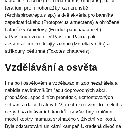
vlasatice třásnité (Trichobatrachus robustus), další
terárium pro mnohonožky kamerunské
(Archispirostreptus sp.) a dvě akvária pro bahníka
západoafrického (Protopterus annectens) a ohrožené
halančíky Amietovy (Fundulopanchax amieti)
v Pavilonu evoluce. V Pavilonu Papua pak
akvaterárium pro krajty zelené (Morelia viridis) a
stříkouny pětitrnné (Toxotes chatareus).
Vzdělávání a osvěta
I na poli osvětovém a vzdělávacím zoo nezahálela a
nabídla návštěvníkům řadu doprovodných akcí,
přednášek, speciálních prohlídek, komentovaných
setkání a dalších aktivit. V areálu zoo vzniklo i několik
nových vzdělávacích koutků, za všechny zmiňme
model kostry mamuta srstnatého v životní velikosti.
Byla odstartování unikátní kampaň Ukradená divočina