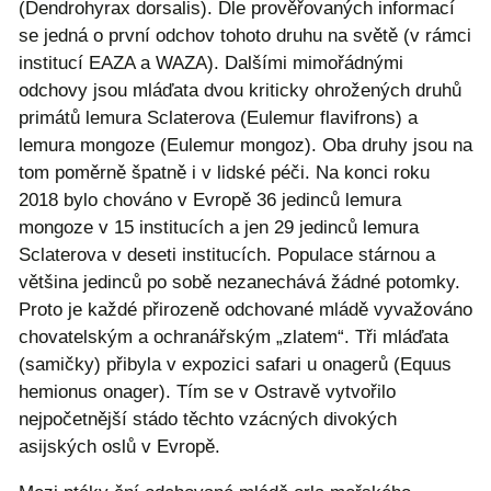
(Dendrohyrax dorsalis). Dle prověřovaných informací
se jedná o první odchov tohoto druhu na světě (v rámci
institucí EAZA a WAZA). Dalšími mimořádnými
odchovy jsou mláďata dvou kriticky ohrožených druhů
primátů lemura Sclaterova (Eulemur flavifrons) a
lemura mongoze (Eulemur mongoz). Oba druhy jsou na
tom poměrně špatně i v lidské péči. Na konci roku
2018 bylo chováno v Evropě 36 jedinců lemura
mongoze v 15 institucích a jen 29 jedinců lemura
Sclaterova v deseti institucích. Populace stárnou a
většina jedinců po sobě nezanechává žádné potomky.
Proto je každé přirozeně odchované mládě vyvažováno
chovatelským a ochranářským „zlatem“. Tři mláďata
(samičky) přibyla v expozici safari u onagerů (Equus
hemionus onager). Tím se v Ostravě vytvořilo
nejpočetnější stádo těchto vzácných divokých
asijských oslů v Evropě.