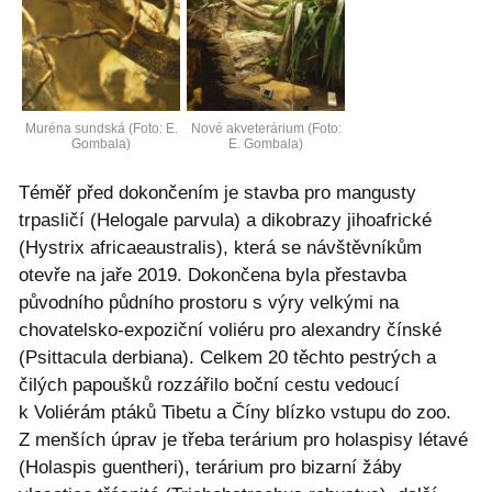
Muréna sundská (Foto: E.
Nové akveterárium (Foto:
Gombala)
E. Gombala)
Téměř před dokončením je stavba pro mangusty
trpasličí (Helogale parvula) a dikobrazy jihoafrické
(Hystrix africaeaustralis), která se návštěvníkům
otevře na jaře 2019. Dokončena byla přestavba
původního půdního prostoru s výry velkými na
chovatelsko-expoziční voliéru pro alexandry čínské
(Psittacula derbiana). Celkem 20 těchto pestrých a
čilých papoušků rozzářilo boční cestu vedoucí
k Voliérám ptáků Tibetu a Číny blízko vstupu do zoo.
Z menších úprav je třeba terárium pro holaspisy létavé
(Holaspis guentheri), terárium pro bizarní žáby