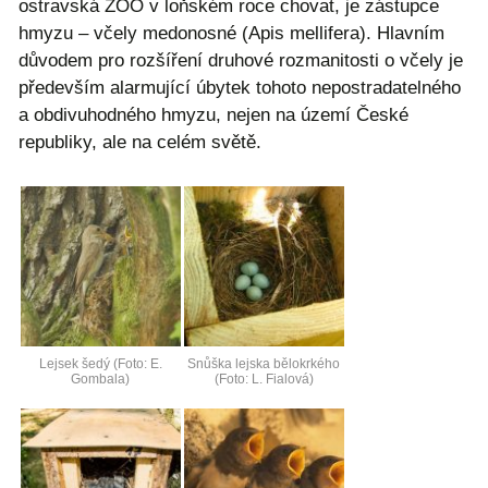
ostravská ZOO v loňském roce chovat, je zástupce
hmyzu – včely medonosné (Apis mellifera). Hlavním
důvodem pro rozšíření druhové rozmanitosti o včely je
především alarmující úbytek tohoto nepostradatelného
a obdivuhodného hmyzu, nejen na území České
republiky, ale na celém světě.
Lejsek šedý (Foto: E.
Snůška lejska bělokrkého
Gombala)
(Foto: L. Fialová)