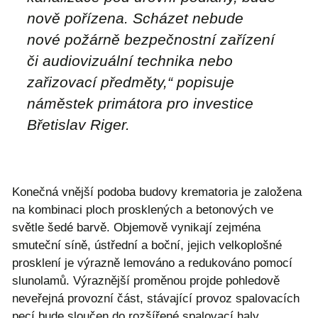
nově pořízena. Scházet nebude
nové požárně bezpečnostní zařízení
či audiovizuální technika nebo
zařizovací předměty
,“ popisuje
náměstek primátora pro investice
Břetislav Riger.
Konečná vnější podoba budovy krematoria je založena
na kombinaci ploch prosklených a betonových ve
světle šedé barvě. Objemově vynikají zejména
smuteční síně, ústřední a boční, jejich velkoplošné
prosklení je výrazně lemováno a redukováno pomocí
slunolamů. Výraznější proměnou projde pohledově
neveřejná provozní část, stávající provoz spalovacích
pecí bude sloučen do rozšířené spalovací haly,