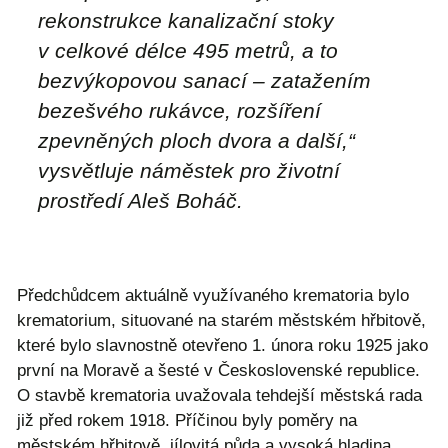
rekonstrukce kanalizační stoky
v celkové délce 495 metrů, a to
bezvýkopovou sanací – zatažením
bezešvého rukávce, rozšíření
zpevněných ploch dvora a další,
“
vysvětluje náměstek pro životní
prostředí Aleš Boháč.
Předchůdcem aktuálně využívaného krematoria bylo
krematorium, situované na starém městském hřbitově,
které bylo slavnostně otevřeno 1. února roku 1925 jako
první na Moravě a šesté v Československé republice.
O stavbě krematoria uvažovala tehdejší městská rada
již před rokem 1918. Příčinou byly poměry na
městském hřbitově, jílovitá půda a vysoká hladina