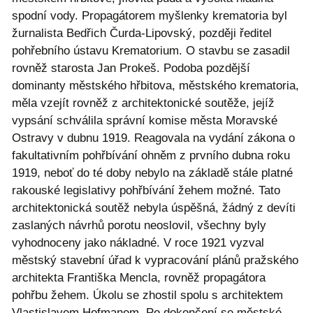
spodní vody. Propagátorem myšlenky krematoria byl
žurnalista Bedřich Čurda-Lipovský, později ředitel
pohřebního ústavu Krematorium. O stavbu se zasadil
rovněž starosta Jan Prokeš. Podoba pozdější
dominanty městského hřbitova, městského krematoria,
měla vzejít rovněž z architektonické soutěže, jejíž
vypsání schválila správní komise města Moravské
Ostravy v dubnu 1919. Reagovala na vydání zákona o
fakultativním pohřbívání ohněm z prvního dubna roku
1919, neboť do té doby nebylo na základě stále platné
rakouské legislativy pohřbívání žehem možné. Tato
architektonická soutěž nebyla úspěšná, žádný z devíti
zaslaných návrhů porotu neoslovil, všechny byly
vyhodnoceny jako nákladné. V roce 1921 vyzval
městský stavební úřad k vypracování plánů pražského
architekta Františka Mencla, rovněž propagátora
pohřbu žehem. Úkolu se zhostil spolu s architektem
Vlastislavem Hofmanem. Po dokončení se městské