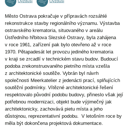
Ovzduší
Ovzduší
Město Ostrava pokračuje v přípravách rozsáhlé
rekonstrukce stavby regionálního významu. Výstavba
ostravského krematoria, situovaného v areálu
Ústředního hřbitova Slezské Ostravy, byla zahájena
v roce 1961, zařízení pak bylo otevřeno až v roce
1970. Pětapadesát let provozu jediného krematoria
v kraji se zrcadlí v technickém stavu budov. Budoucí
podoba zrekonstruovaného pietního místa vzešla
z architektonické soutěže. Vybrán byl návrh
společnosti Meerkatelier z jedenácti prací, splňujících
soutěžní podmínky. Vítězné architektonické řešení
respektovalo původní podobu budovy, přineslo však její
potřebnou modernizaci, objekt bude výjimečný jak
architektonicky, zachovává pietu místa a jeho
důstojnou, reprezentativní podobu. V letošním roce by
měla být dokončena projektová dokumentace.