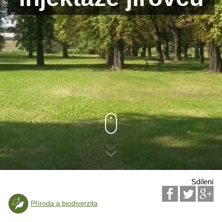
Sdílení
Příroda a biodiverzita