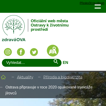
Přeskočit na obsah
Oficiální web města
Ostravy k životnímu
prostředí
EN
Aktuality
Příroda a biodiverzita
Ostrava připravuje v roce 2020 opakované injektáže
jírovců