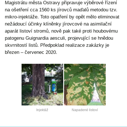
Magistrátu města Ostravy připravuje výběrové řízení
na ošetření cca 1560 ks jírovců maďalů metodou tzv.
mikro-injektáže. Toto opatření by opět mělo eliminovat
nežádoucí účinky klíněnky jírovcové na asimilační
aparát listoví stromů, nově pak také proti houbovému
patogenu Guignardia aesculi, projevující se hnědou
skvrnitostí listů. Předpoklad realizace zakázky je
březen – červenec 2020.
Injektáž
Napadené listoví