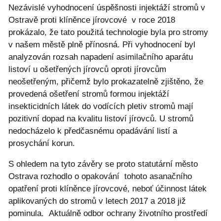
Nezávislé vyhodnocení úspěšnosti injektáží stromů v
Ostravě proti klíněnce jírovcové v roce 2018
prokázalo, že tato použitá technologie byla pro stromy
v našem městě plně přínosná. Při vyhodnocení byl
analyzován rozsah napadení asimilačního aparátu
listoví u ošetřených jírovců oproti jírovcům
neošetřeným, přičemž bylo prokazatelně zjištěno, že
provedená ošetření stromů formou injektáží
insekticidních látek do vodících pletiv stromů mají
pozitivní dopad na kvalitu listoví jírovců. U stromů
nedocházelo k předčasnému opadávání listí a
prosychání korun.
S ohledem na tyto závěry se proto statutární město
Ostrava rozhodlo o opakování tohoto asanačního
opatření proti klíněnce jírovcové, neboť účinnost látek
aplikovaných do stromů v letech 2017 a 2018 již
pominula. Aktuálně odbor ochrany životního prostředí