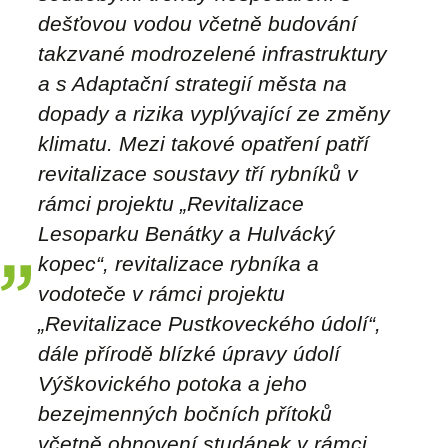
dešťovou vodou včetně budování
takzvané modrozelené infrastruktury
a s Adaptační strategií města na
dopady a rizika vyplývající ze změny
klimatu. Mezi takové opatření patří
revitalizace soustavy tří rybníků v
rámci projektu „Revitalizace
Lesoparku Benátky a Hulvácký
kopec“, revitalizace rybníka a
vodoteče v rámci projektu
„Revitalizace Pustkoveckého údolí“,
dále přírodě blízké úpravy údolí
Výškovického potoka a jeho
bezejmenných bočních přítoků
včetně obnovení studánek v rámci