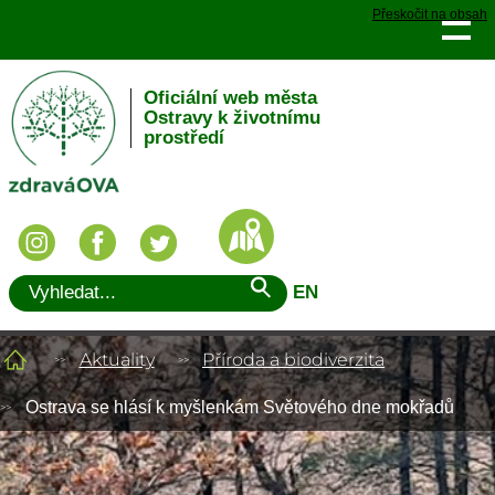
Přeskočit na obsah
Oficiální web města
Ostravy k životnímu
prostředí
EN
Aktuality
Příroda a biodiverzita
Ostrava se hlásí k myšlenkám Světového dne mokřadů