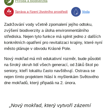
Příroda a biodiverzita
Správa a řízení životního prostředí
Voda
Zadržování vody včetně zpomalení jejího odtoku,
zvýšení biodiverzity a úloha environmentálního
střediska. Nejen tyto funkce má splnit jedno z dalších
konkrétních opatření pro revitalizaci krajiny, které nyní
město plánuje v obvodu Krásné Pole.
Nový mokřad má mít edukativní rozměr, bude působit
na široký okruh lidí všech generací, od žáků škol po
seniory, kteří lokalitu často navštěvují. Ostrava se
nejen tímto projektem hlásí k myšlenkám Světového
dne mokřadů, který připadá na 2. února.
„Nový mokřad, který vytvoří zázemí