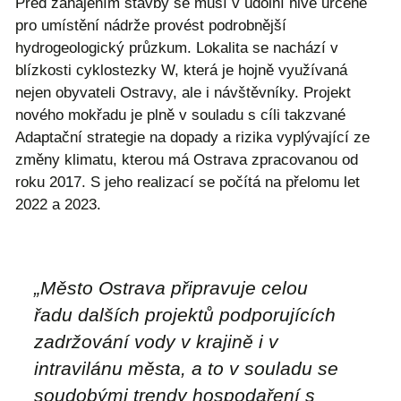
Před zahájením stavby se musí v údolní nivě určené
pro umístění nádrže provést podrobnější
hydrogeologický průzkum. Lokalita se nachází v
blízkosti cyklostezky W, která je hojně využívaná
nejen obyvateli Ostravy, ale i návštěvníky. Projekt
nového mokřadu je plně v souladu s cíli takzvané
Adaptační strategie na dopady a rizika vyplývající ze
změny klimatu, kterou má Ostrava zpracovanou od
roku 2017. S jeho realizací se počítá na přelomu let
2022 a 2023.
„Město Ostrava připravuje celou
řadu dalších projektů podporujících
zadržování vody v krajině i v
intravilánu města, a to v souladu se
soudobými trendy hospodaření s