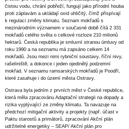
čistou vodu, chrání pobřeží, fungují jako přírodní houba
proti záplavám a ukládají oxid uhličitý, čímž přispívají
k regulaci změny klimatu. Seznam mokřadů s
mezinárodním významem v současné době čítá 2 331
mokřadů celého světa o celkové rozloze 210 milionů
hektarů. Česká republika je smluvní stranou úmluvy od
roku 1990 a na seznamu má zapsáno celkem 14
mokřadů. Jsou mezi nimi rybniční soustavy, říční nivy,
rašeliniště, a dokonce i jeden ojedinělý podzemní
mokřad. V seznamu ramsarských mokřadů je Poodří,
které zasahuje i do území města Ostravy.
Ostrava byla jedním z prvních měst v České republice,
která měla zpracovánu Adaptační strategii na dopady a
rizika vyplývající ze změny klimatu. Ta navazuje na
předchozí mitigační aktivity a projekty (např. účast v
Paktu starostů a primátorů, zpracování Akční plán
udržitelné energetiky – SEAP/ Akční plán pro