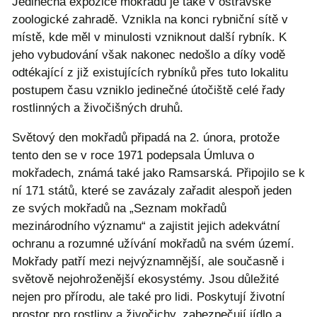
Jedinečná expozice mokřadů je také v ostravské
zoologické zahradě. Vznikla na konci rybniční sítě v
místě, kde měl v minulosti vzniknout další rybník. K
jeho vybudování však nakonec nedošlo a díky vodě
odtékající z již existujících rybníků přes tuto lokalitu
postupem času vzniklo jedinečné útočiště celé řady
rostlinných a živočišných druhů.
Světový den mokřadů připadá na 2. února, protože
tento den se v roce 1971 podepsala Úmluva o
mokřadech, známá také jako Ramsarská. Připojilo se k
ní 171 států, které se zavázaly zařadit alespoň jeden
ze svých mokřadů na „Seznam mokřadů
mezinárodního významu“ a zajistit jejich adekvátní
ochranu a rozumné užívání mokřadů na svém území.
Mokřady patří mezi nejvýznamnější, ale současně i
světově nejohroženější ekosystémy. Jsou důležité
nejen pro přírodu, ale také pro lidi. Poskytují životní
prostor pro rostliny a živočichy, zabezpečují jídlo a