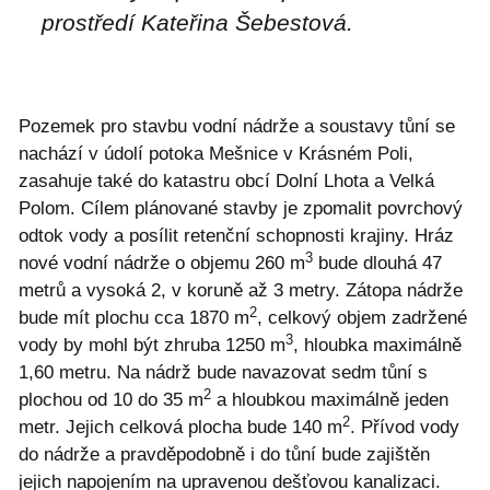
prostředí Kateřina Šebestová.
Pozemek pro stavbu vodní nádrže a soustavy tůní se
nachází v údolí potoka Mešnice v Krásném Poli,
zasahuje také do katastru obcí Dolní Lhota a Velká
Polom. Cílem plánované stavby je zpomalit povrchový
odtok vody a posílit retenční schopnosti krajiny. Hráz
3
nové vodní nádrže o objemu 260 m
bude dlouhá 47
metrů a vysoká 2, v koruně až 3 metry. Zátopa nádrže
2
bude mít plochu cca 1870 m
, celkový objem zadržené
3
vody by mohl být zhruba 1250 m
, hloubka maximálně
1,60 metru. Na nádrž bude navazovat sedm tůní s
2
plochou od 10 do 35 m
a hloubkou maximálně jeden
2
metr. Jejich celková plocha bude 140 m
. Přívod vody
do nádrže a pravděpodobně i do tůní bude zajištěn
jejich napojením na upravenou dešťovou kanalizaci.