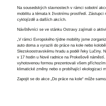
Na sousedských slavnostech v rámci sobotní akce
mobilitu a témata k životnímu prostředí. Zástupci
cyklojízdě a dalších akcích.
Návštěvníci se ve stánku Ostravy zajímali o aktiv
„V rámci Evropského týdne mobility jsme zorganizo
auto doma a vyrazili do práce na kole nebo kolob
Slezskoostravskému hradu a podél řeky Lučiny. Na
v 17 hodin u Nové radnice na Prokešově náměstí. V
vyhotovenou formou prezentovali všem příchozím n
klimatické změny nebo o probíhající ekologizaci 
Zapojit se do akce „Do práce na kole“ může samoz