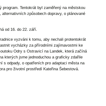
ný program. Tentokrát byl zaměřený na městskou
ů, alternativních způsobech dopravy, o plánované
á od 16. do 22. září.
radnice vyzváni k tomu, aby nechali protentokrát
častnit vycházky za přírodními zajímavostmi ke
soutoku Odry s Ostravicí na Landek, která začíná
na kterých jsme jednoduchou a graficky zdařile
í s odpady, o opatřeních pro adaptaci města na
a pro životní prostředí Kateřina Šebestová.