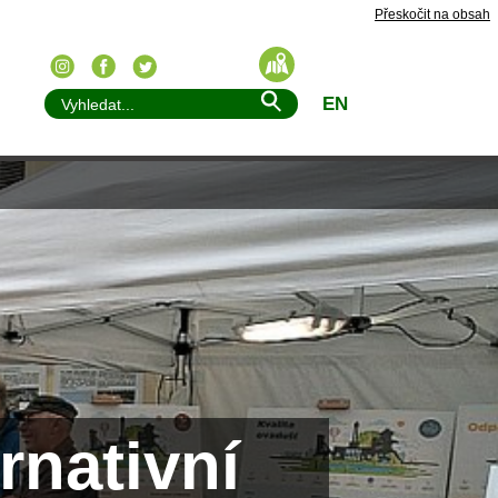
Přeskočit na obsah
EN
rnativní