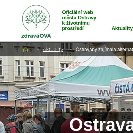
Oficiální web
města Ostravy
k životnímu
Aktuality
prostředí
Aktuality
Ostravany zajímala alterna
Ostrava