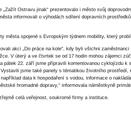
 „Zažít Ostravu jinak“ prezentovalo i město svůj doprovod
 města informovali o výhodách sdílení dopravních prostředk
ity města spojené s Evropským týdnem mobility, který probíh
vali akci „Do práce na kole“, kdy byli všichni zaměstnanci 
ěžce. V úterý a ve čtvrtek se od 17 hodin mohou zájemci zú
 pátek 22. září jsme připravili komentovanou cyklojízdu k 
ystavili jsme také panely s tématikou životního prostředí, 
apříklad data k hospodaření s vodou, informace o nakládán
městské hromadné dopravy,“ informovala náměstkyně primátor
řejmě celá veřejnost, soukromé firmy a instituce.