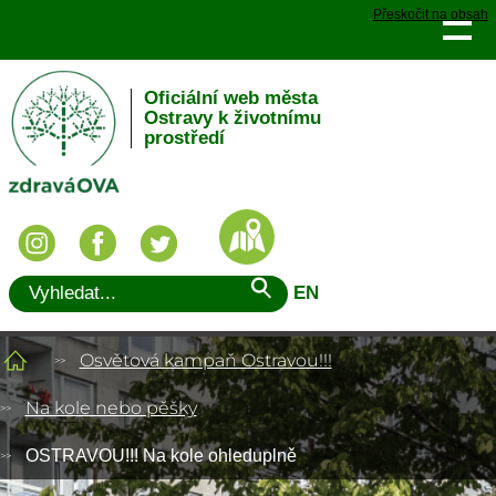
Přeskočit na obsah
Oficiální web města
Ostravy k životnímu
prostředí
EN
Osvětová kampaň Ostravou!!!
Na kole nebo pěšky
OSTRAVOU!!! Na kole ohleduplně