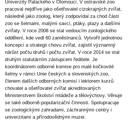
Univerzity Palackého v Olomouci. V ostravské zoo
pracoval nejdříve jako ošetřovatel cizokrajných zvířat,
následně jako zoolog, který zodpovídal za chod části
zoo se šelmami, malými savci, ptáky, plazy a dalšími
zvířaty. V roce 2008 se stal vedoucím zoologického
oddělení, kde vedl 60 zaměstnanců. Vytvořil jednotnou
koncepci a strategii chovu zvířat, zajistil významný
nárůst počtu druhů i počtu zvířat. V roce 2014 se stal
druhým statutárním zástupcem ředitele. Je
koordinátorem odborné komise pro malé kočkovité
šelmy v rámci Unie českých a slovenských zoo,
členem dalších odborných komisí i lektorem kurzů
chovatel a ošetřovatel zvířat akreditovaných
Ministerstvem školství mládeže a tělovýchovy. Věnuje
se také odborně-popularizační činnosti. Spolupracuje
se zoologickými zahradami, záchrannými centry i
univerzitami a přírodovědnými muzei.