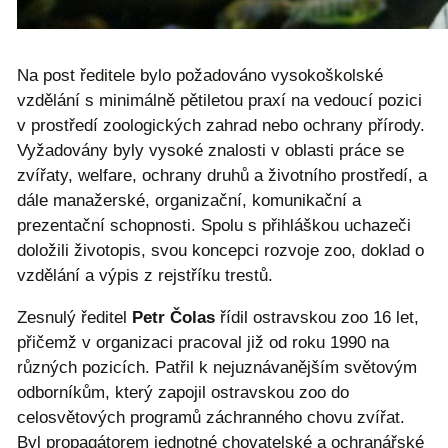
Na post ředitele bylo požadováno vysokoškolské
vzdělání s minimálně pětiletou praxí na vedoucí pozici
v prostředí zoologických zahrad nebo ochrany přírody.
Vyžadovány byly vysoké znalosti v oblasti práce se
zvířaty, welfare, ochrany druhů a životního prostředí, a
dále manažerské, organizační, komunikační a
prezentační schopnosti. Spolu s přihláškou uchazeči
doložili životopis, svou koncepci rozvoje zoo, doklad o
vzdělání a výpis z rejstříku trestů.
Zesnulý ředitel
Petr Čolas
řídil ostravskou zoo 16 let,
přičemž v organizaci pracoval již od roku 1990 na
různých pozicích. Patřil k nejuznávanějším světovým
odborníkům, který zapojil ostravskou zoo do
celosvětových programů záchranného chovu zvířat.
Byl propagátorem jednotné chovatelské a ochranářské