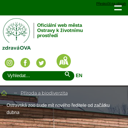
Přeskočit na obsah
Oficiální web města
Ostravy k životnímu
prostředí
EN
Příroda a biodiverzita
Ostravská zoo bude mít nového ředitele od začátku
dubna