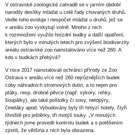
V ostravské zoologické zahradě se v jarním období
narodily desítky mláďat u celé řady chovaných druhů.
Vedle toho eviduje i nespočet mláďat u druhů, jež se
v areálu zoo vyskytují volně. Mnoho z nich
k rozmnožení využilo hnízdní budky a další opatření,
kterých bylo v minulých letech pro zvýšení biodiverzity
areálu ostravské zoo nainstalováno více než 260. A
kdo v budkách přebývá?
V roce 2017 nainstalovali ochránci přírody ze Zoo
Ostrava v areálu více než 260 nejrůznějších budek
coby náhradních stromových dutin, a to nejen pro
ptáky, resp. drobné pěvce (např. sýkory, rehky,
šoupálky), ale také poštolky či sovy, netopýry,
čmeláky apod. Vybudovány byly tři hmyzí hotely, čtyři
líhniště pro ještěrky, tři motýlí louky. „V minulých
týdnech jsme provedli kontrolu budek a s potěšením
zjistili, že většina z nich byla obsazena.