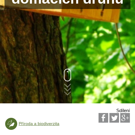
Sdílení
Příroda a biodiverzita