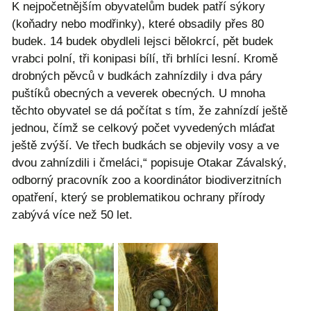
K nejpočetnějším obyvatelům budek patří sýkory
(koňadry nebo modřinky), které obsadily přes 80
budek. 14 budek obydleli lejsci bělokrcí, pět budek
vrabci polní, tři konipasi bílí, tři brhlíci lesní. Kromě
drobných pěvců v budkách zahnízdily i dva páry
puštíků obecných a veverek obecných. U mnoha
těchto obyvatel se dá počítat s tím, že zahnízdí ještě
jednou, čímž se celkový počet vyvedených mláďat
ještě zvýší. Ve třech budkách se objevily vosy a ve
dvou zahnízdili i čmeláci,“ popisuje Otakar Závalský,
odborný pracovník zoo a koordinátor biodiverzitních
opatření, který se problematikou ochrany přírody
zabývá více než 50 let.