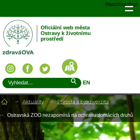
Přeskočit na obsah
Oficiální web města
Ostravy k životnímu
prostředí
EN
Aktuality
Příroda a biodiverzita
Ostravská ZOO nezapomíná na ochranu domácích druhů