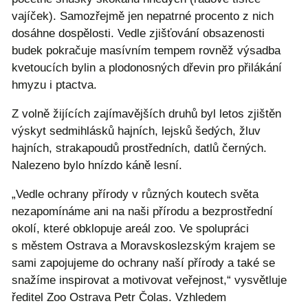
vajíček). Samozřejmě jen nepatrné procento z nich
dosáhne dospělosti. Vedle zjišťování obsazenosti
budek pokračuje masívním tempem rovněž výsadba
kvetoucích bylin a plodonosných dřevin pro přilákání
hmyzu i ptactva.
Z volně žijících zajímavějších druhů byl letos zjištěn
výskyt sedmihlásků hajních, lejsků šedých, žluv
hajních, strakapoudů prostředních, datlů černých.
Nalezeno bylo hnízdo káně lesní.
„Vedle ochrany přírody v různých koutech světa
nezapomínáme ani na naši přírodu a bezprostřední
okolí, které obklopuje areál zoo. Ve spolupráci
s městem Ostrava a Moravskoslezským krajem se
sami zapojujeme do ochrany naší přírody a také se
snažíme inspirovat a motivovat veřejnost,“ vysvětluje
ředitel Zoo Ostrava Petr Čolas. Vzhledem