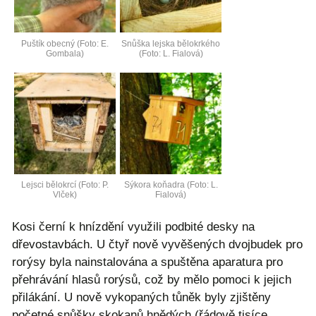
Puštík obecný (Foto: E.
Snůška lejska bělokrkého
Gombala)
(Foto: L. Fialová)
Lejsci bělokrcí (Foto: P.
Sýkora koňadra (Foto: L.
Vlček)
Fialová)
Kosi černí k hnízdění využili podbité desky na
dřevostavbách. U čtyř nově vyvěšených dvojbudek pro
rorýsy byla nainstalována a spuštěna aparatura pro
přehrávání hlasů rorýsů, což by mělo pomoci k jejich
přilákání. U nově vykopaných tůněk byly zjištěny
početné snůšky skokanů hnědých (řádově tisíce