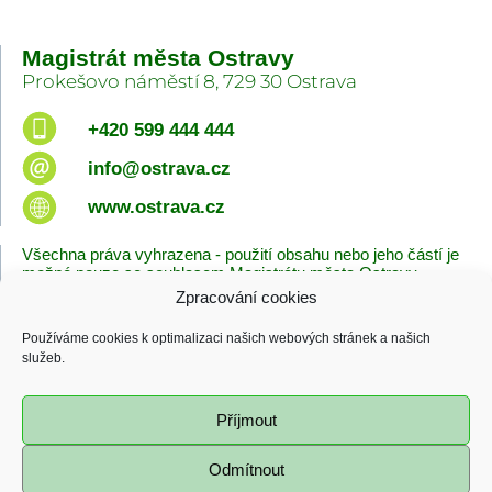
Magistrát města Ostravy
Prokešovo náměstí 8, 729 30 Ostrava
+420 599 444 444
info@ostrava.cz
www.ostrava.cz
Všechna práva vyhrazena - použití obsahu nebo jeho částí je
možné pouze se souhlasem Magistrátu města Ostravy.
Zpracování cookies
Úvodní stránka
Kontakty
Prohlášení o přístupnosti
Zásady cookies
Používáme cookies k optimalizaci našich webových stránek a našich
Poslední změna
služeb.
06.08.2026 - 10:09
Příjmout
Odmítnout