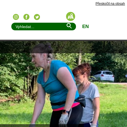
Přeskočit na obsah
EN