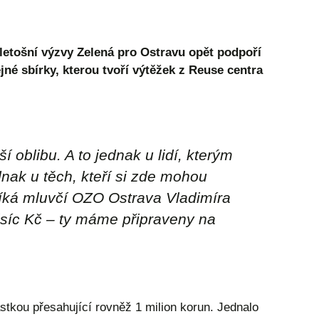
etošní výzvy Zelená pro Ostravu opět podpoří
é sbírky, kterou tvoří výtěžek z Reuse centra
 oblibu. A to jednak u lidí, kterým
nak u těch, kteří si zde mohou
říká mluvčí OZO Ostrava Vladimíra
tisíc Kč – ty máme připraveny na
tkou přesahující rovněž 1 milion korun. Jednalo