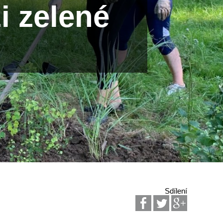
i zelené
Sdílení