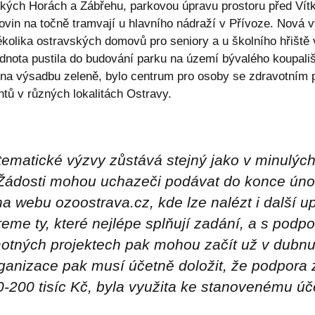
kých Horách a Zábřehu, parkovou úpravu prostoru před Vítk
vin na točně tramvají u hlavního nádraží v Přívoze. Nová 
ěkolika ostravských domovů pro seniory a u školního hřiště 
dnota pustila do budování parku na území bývalého koupališt
 na výsadbu zeleně, bylo centrum pro osoby se zdravotním p
ntů v různých lokalitách Ostravy.
ematické výzvy zůstává stejný jako v minulých
Žádosti mohou uchazeči podávat do konce únor
a webu ozoostrava.cz, kde lze nalézt i další u
reme ty, které nejlépe splňují zadání, a s pod
tných projektech pak mohou začít už v dubnu 
rganizace pak musí účetně doložit, že podpora 
-200 tisíc Kč, byla využita ke stanovenému úče