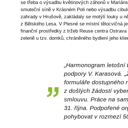
se třeba o výsadbu květinových záhonů v Mariáns
smuteční síně v Krásném Poli nebo výsadbu cibulo
zahrady v Hrušově, zakládaly se motýlí louky u n
z Bělského Lesa. V Plesné se místní tělocvičná je
finanční prostředky z tržeb Reuse centra Ostrava
zeleně u tzv. domků, chráněného bydlení jeho klie
„Harmonogram letošní t
podpory V. Karasová. „
formuláře dostupného n
z došlých žádostí vybe
smlouvu. Práce na samo
31. října. Podpořené o
pohybovat v rozmezí 50