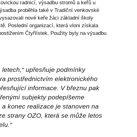
ovickou radnicí, výsadbu stromů a keřů u
výsadba proběhla také v Tradiční venkovské
vysazovali nové keře žáci základní školy
ě. Poslední organizací, která vloni získala
ostižením Čtyřlístek. Použity byly na výsadbu
 letech,“ upřesňuje podmínky
a prostřednictvím elektronického
přesňující informace. V březnu pak
pořenými subjekty podepíšeme
a konec realizace je stanoven na
ze strany OZO, která se může letos
lu.“