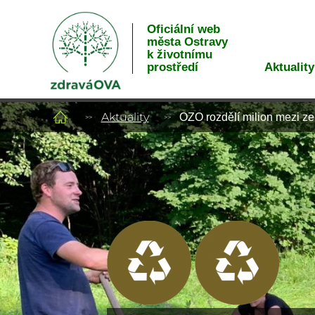
Oficiální web
města Ostravy
k životnímu
Aktuality
prostředí
Aktuality
OZO rozdělí milion mezi ze