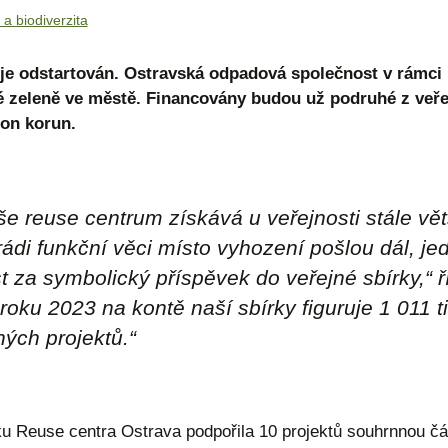
 a biodiverzita
e odstartován. Ostravská odpadová společnost v rámci l
 zeleně ve městě. Financovány budou už podruhé z veřejn
ion korun.
e reuse centrum získává u veřejnosti stále větší
di funkční věci místo vyhození pošlou dál, jed
 za symbolický příspěvek do veřejné sbírky,“ 
roku 2023 na kontě naší sbírky figuruje 1 011 
ých projektů.“
 Reuse centra Ostrava podpořila 10 projektů souhrnnou čás