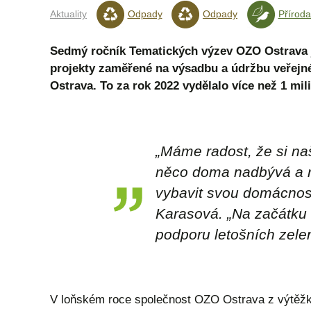
Aktuality
Odpady
Odpady
Příroda
Sedmý ročník Tematických výzev OZO Ostrava j
projekty zaměřené na výsadbu a údržbu veřejné
Ostrava. To za rok 2022 vydělalo více než 1 mil
„Máme radost, že si naš
něco doma nadbývá a rá
vybavit svou domácnost
Karasová. „Na začátku 
podporu letošních zelen
V loňském roce společnost OZO Ostrava z výtěžku