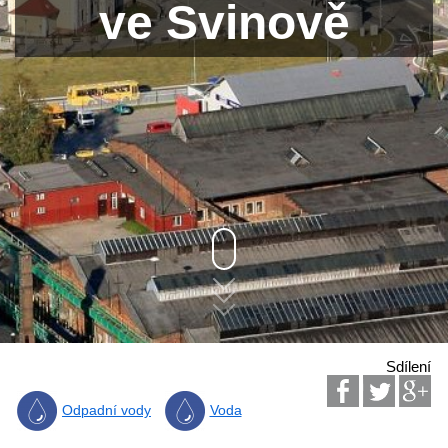
ve Svinově
Sdílení
Odpadní vody
Voda