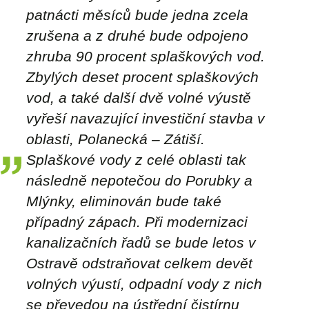
patnácti měsíců bude jedna zcela
zrušena a z druhé bude odpojeno
zhruba 90 procent splaškových vod.
Zbylých deset procent splaškových
vod, a také další dvě volné výustě
vyřeší navazující investiční stavba v
oblasti, Polanecká – Zátiší.
Splaškové vody z celé oblasti tak
následně nepotečou do Porubky a
Mlýnky, eliminován bude také
případný zápach. Při modernizaci
kanalizačních řadů se bude letos v
Ostravě odstraňovat celkem devět
volných výustí, odpadní vody z nich
se převedou na ústřední čistírnu