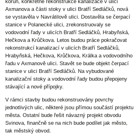
korun, konkrétně rekonstrukce kanalizace v ulici
Axmanova a části stoky v ulici Bratří Sedláčků, nová
se vystavěla v Navrátilově ulici. Dostavěla se čerpací
stanice v Polanecké ulici, zrekonstruovaly se
vodovodní řady v ulicích Bratří Sedláčků, Hrabyňská,
Hečkova a Krůčkova. Letos budou práce pokračovat
rekonstrukcí kanalizací v ulicích Bratří Sedláčků,
Hrabyňská, Hečkova, Krůčkova, Králka a vodovodního
řadu v Axmanově ulici. Stavět se bude objekt čerpací
stanice v ulici Bratří Sedláčků. Na vybudované
kanalizační stoky a vodovodní řady budou přepojeny
stávající a nové přípojky.
V rámci stavby budou rekonstruovány povrchy
jednotlivých ulic, některé jsou přímou součástí projektu
města. Ostatní bude řešit návazný projekt obvodu
Svinova, finančně se na nich bude podílet jak město,
tak městský obvod.