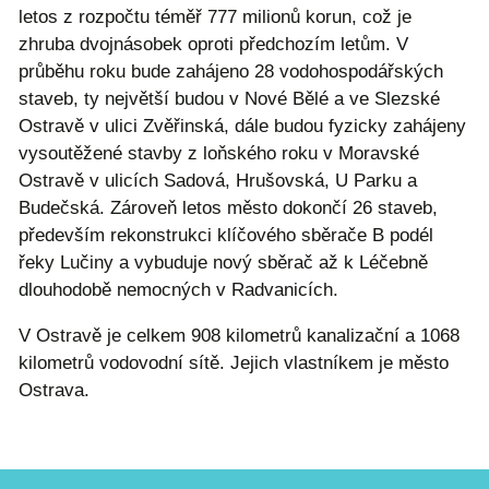
letos z rozpočtu téměř 777 milionů korun, což je
zhruba dvojnásobek oproti předchozím letům. V
průběhu roku bude zahájeno 28 vodohospodářských
staveb, ty největší budou v Nové Bělé a ve Slezské
Ostravě v ulici Zvěřinská, dále budou fyzicky zahájeny
vysoutěžené stavby z loňského roku v Moravské
Ostravě v ulicích Sadová, Hrušovská, U Parku a
Budečská. Zároveň letos město dokončí 26 staveb,
především rekonstrukci klíčového sběrače B podél
řeky Lučiny a vybuduje nový sběrač až k Léčebně
dlouhodobě nemocných v Radvanicích.
V Ostravě je celkem 908 kilometrů kanalizační a 1068
kilometrů vodovodní sítě. Jejich vlastníkem je město
Ostrava.