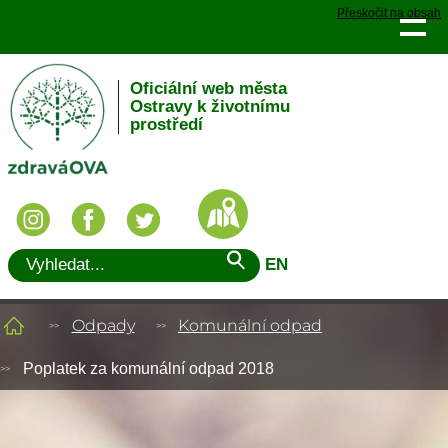
Přeskočit na obsah
Oficiální web města
Ostravy k životnímu
prostředí
EN
Odpady
Komunální odpad
Poplatek za komunální odpad 2018