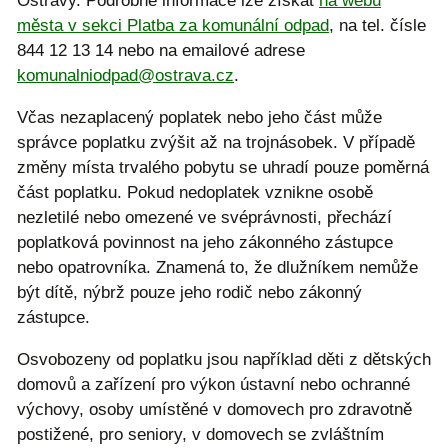
Ostravy. Podrobné informace lze získat
na webu
města v sekci Platba za komunální odpad
, na tel. čísle
844 12 13 14 nebo na emailové adrese
komunalniodpad@ostrava.cz
.
Včas nezaplacený poplatek nebo jeho část může
správce poplatku zvýšit až na trojnásobek. V případě
změny místa trvalého pobytu se uhradí pouze poměrná
část poplatku. Pokud nedoplatek vznikne osobě
nezletilé nebo omezené ve svéprávnosti, přechází
poplatková povinnost na jeho zákonného zástupce
nebo opatrovníka. Znamená to, že dlužníkem nemůže
být dítě, nýbrž pouze jeho rodič nebo zákonný
zástupce.
Osvobozeny od poplatku jsou například děti z dětských
domovů a zařízení pro výkon ústavní nebo ochranné
výchovy, osoby umístěné v domovech pro zdravotně
postižené, pro seniory, v domovech se zvláštním