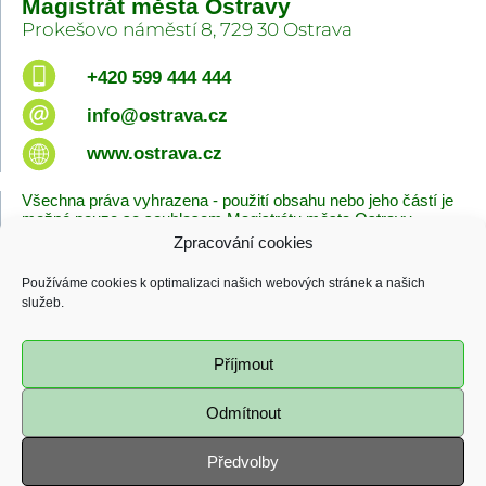
Magistrát města Ostravy
Prokešovo náměstí 8, 729 30 Ostrava
+420 599 444 444
info@ostrava.cz
www.ostrava.cz
Všechna práva vyhrazena - použití obsahu nebo jeho částí je
možné pouze se souhlasem Magistrátu města Ostravy.
Zpracování cookies
Úvodní stránka
Kontakty
Prohlášení o přístupnosti
Zásady cookies
Používáme cookies k optimalizaci našich webových stránek a našich
Poslední změna
služeb.
06.08.2026 - 10:09
Příjmout
Odmítnout
Předvolby