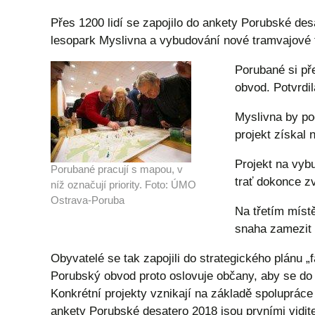
Přes 1200 lidí se zapojilo do ankety Porubské de
lesopark Myslivna a vybudování nové tramvajové t
Porubané si př
obvod. Potvrdil
Myslivna by pod
projekt získal 
Projekt na vyb
Porubané pracují s mapou, v
trať dokonce z
níž označují priority. Foto: ÚMO
Ostrava-Poruba
Na třetím místě
snaha zamezit 
Obyvatelé se tak zapojili do strategického plánu „
Porubský obvod proto oslovuje občany, aby se do 
Konkrétní projekty vznikají na základě spolupráce
ankety Porubské desatero 2018 jsou prvními vidit