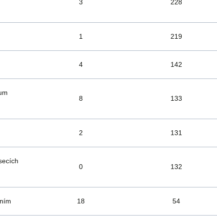
3
228
1
219
4
142
trum
8
133
2
131
secích
0
132
ením
18
54