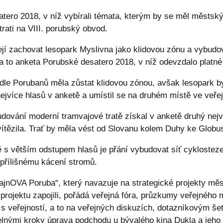
satero 2018, v níž vybírali témata, kterým by se měl městsk
rati na VIII. porubský obvod.
ejí zachovat lesopark Myslivna jako klidovou zónu a vybudo
a to anketa Porubské desatero 2018, v níž odevzdalo platné 
le Porubanů měla zůstat klidovou zónou, avšak lesopark by c
nejvíce hlasů v anketě a umístil se na druhém místě ve veře
udování moderní tramvajové tratě získal v anketě druhý nej
vítězila. Trať by měla vést od Slovanu kolem Duhy ke Globu
 s větším odstupem hlasů je přání vybudovat síť cyklostezek
přílišnému kácení stromů.
fajnOVA Poruba“, který navazuje na strategické projekty měst
projektu zapojili, pořádá veřejná fóra, průzkumy veřejného 
 s veřejností, a to na veřejných diskuzích, dotazníkovým š
elnými kroky úprava podchodu u bývalého kina Dukla a jeho 