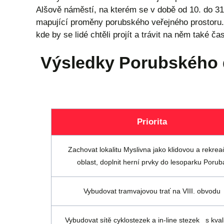
Alšově náměstí, na kterém se v době od 10. do 31. 
mapující proměny porubského veřejného prostoru.
kde by se lidé chtěli projít a trávit na něm také čas
Výsledky Porubského 
Priorita
Zachovat lokalitu Myslivna jako klidovou a rekre
oblast, doplnit herní prvky do lesoparku Porub
Vybudovat tramvajovou trať na VIII. obvodu
Vybudovat sítě cyklostezek a in-line stezek s kval