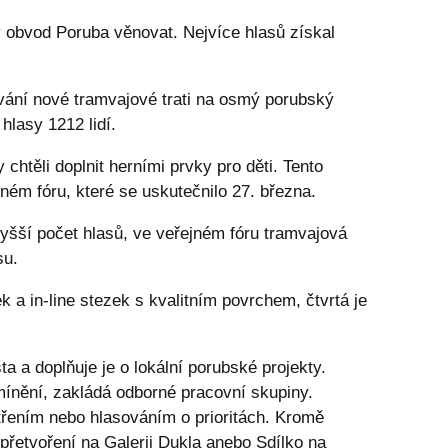
ý obvod Poruba věnovat. Nejvíce hlasů získal
vání nové tramvajové trati na osmý porubský
hlasy 1212 lidí.
htěli doplnit herními prvky pro děti. Tento
jném fóru, které se uskutečnilo 27. března.
vyšší počet hlasů, ve veřejném fóru tramvajová
su.
 a in-line stezek s kvalitním povrchem, čtvrtá je
a a doplňuje je o lokální porubské projekty.
mínění, zakládá odborné pracovní skupiny.
etřením nebo hlasováním o prioritách. Kromě
přetvoření na Galerii Dukla anebo Sdílko na