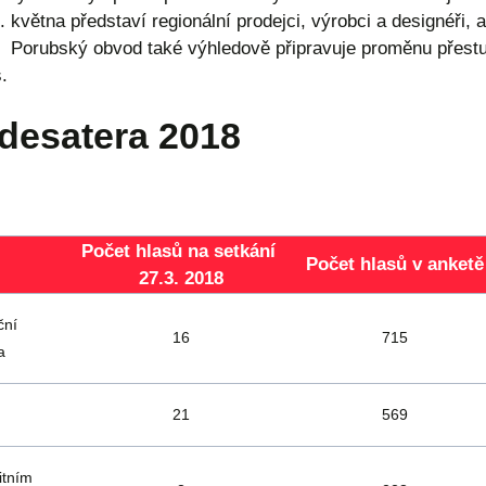
května představí regionální prodejci, výrobci a designéři, 
 Porubský obvod také výhledově připravuje proměnu přestup
.
desatera 2018
Počet hlasů na setkání
Počet hlasů v anketě
27.3. 2018
ační
16
715
a
21
569
itním