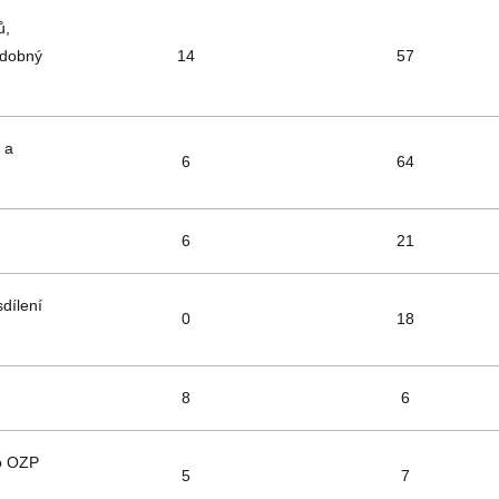
ů,
odobný
14
57
y a
6
64
6
21
dílení
0
18
8
6
ro OZP
5
7