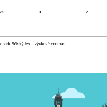
ace
0
2
lesopark Bělský les – výukové centrum