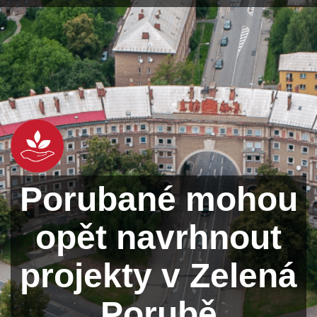
Porubané mohou
opět navrhnout
projekty v Zelená
Porubě