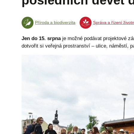
posledních devět 
Příroda a biodiverzita
Správa a řízení život
Jen do 15. srpna
je možné podávat projektové zá
dotvořit si veřejná prostranství – ulice, náměstí, 