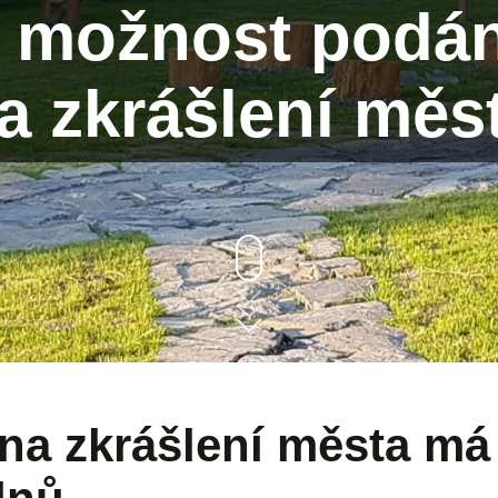
 možnost podán
a zkrášlení měs
na zkrášlení města má