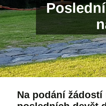
Poslední
n
Na podání žádostí 