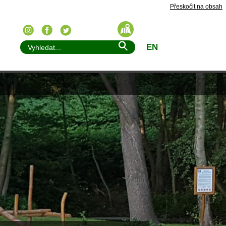
Přeskočit na obsah
EN