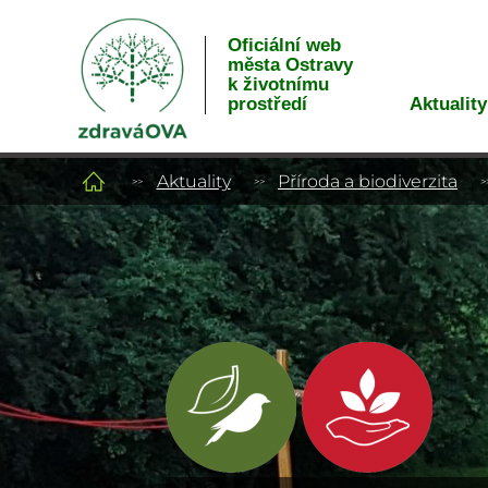
Oficiální web
města Ostravy
k životnímu
Aktuality
prostředí
Aktuality
Příroda a biodiverzita