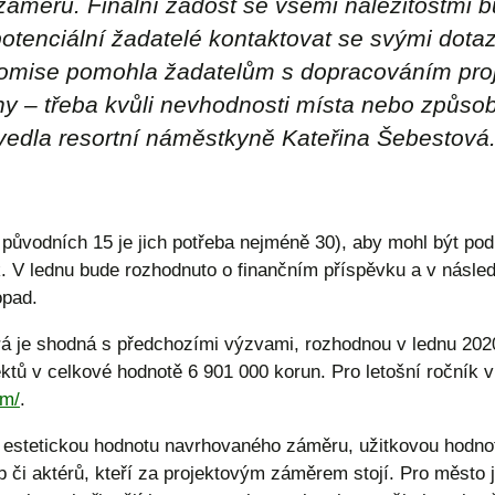
 záměru. Finální žádost se všemi náležitostmi 
otenciální žadatelé kontaktovat se svými dotaz
komise pomohla žadatelům s dopracováním proj
 – třeba kvůli nevhodnosti místa nebo způsob
vedla resortní náměstkyně Kateřina Šebestová
původních 15 je jich potřeba nejméně 30), aby mohl být podpo
ok. V lednu bude rozhodnuto o finančním příspěvku a v násle
opad.
erá je shodná s předchozími výzvami, rozhodnou v lednu 2020
ktů v celkové hodnotě 6 901 000 korun. Pro letošní ročník v 
am/
.
 estetickou hodnotu navrhovaného záměru, užitkovou hodnot
či aktérů, kteří za projektovým záměrem stojí. Pro město je