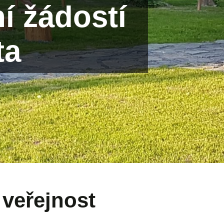
í žádostí
ta
 veřejnost