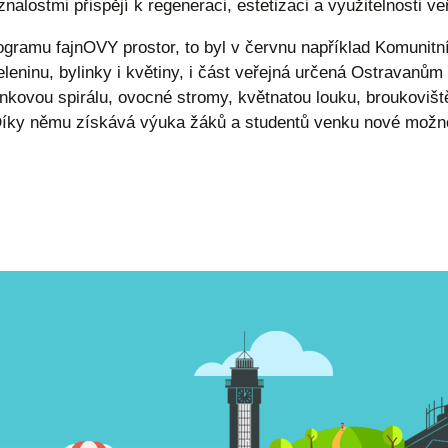
znalostmi přispějí k regeneraci, estetizaci a využitelnosti v
gramu fajnOVY prostor, to byl v červnu například Komunitn
zeleninu, bylinky i květiny, i část veřejná určená Ostravanů
nkovou spirálu, ovocné stromy, květnatou louku, broukoviš
. Díky němu získává výuka žáků a studentů venku nové mož