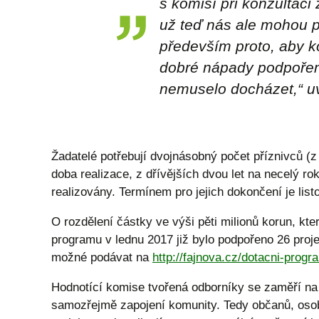
s komisí při konzultaci
už teď nás ale mohou p
především proto, aby 
dobré nápady podpořeny
nemuselo docházet,“ u
Žadatelé potřebují dvojnásobný počet příznivců (z 
doba realizace, z dřívějších dvou let na necelý r
realizovány. Termínem pro jejich dokončení je list
O rozdělení částky ve výši pěti milionů korun, kt
programu v lednu 2017 již bylo podpořeno 26 proje
možné podávat na
http://fajnova.cz/dotacni-progr
Hodnotící komise tvořená odborníky se zaměří na
samozřejmě zapojení komunity. Tedy občanů, osob 