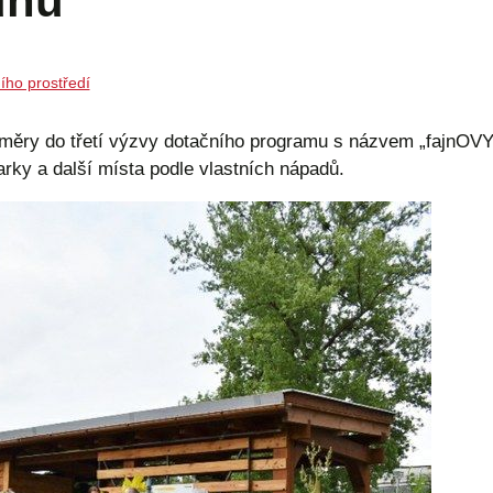
dnů
ního prostředí
měry do třetí výzvy dotačního programu s názvem „fajnOVY
parky a další místa podle vlastních nápadů.