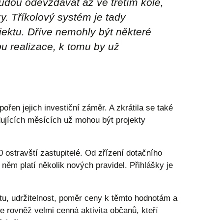
budou odevzdávat až ve třetím kole,
y. Tříkolový systém je tady
ektu. Dříve nemohly být některé
u realizace, k tomu by už
.
řen jejich investiční záměr. A zkrátila se také
dujících měsících už mohou být projekty
 ostravští zastupitelé. Od zřízení dotačního
něm platí několik nových pravidel. Přihlášky je
u, udržitelnost, poměr ceny k těmto hodnotám a
 rovněž velmi cenná aktivita občanů, kteří