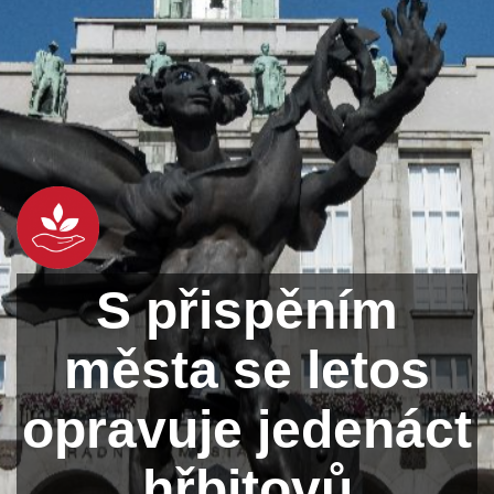
S přispěním
města se letos
opravuje jedenáct
hřbitovů