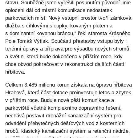
stavu. Souběžně jsme vyřešili posunutím původní linie
oplocení dál od místní komunikace nedostatek
parkovacích míst. Nový vstupní prostor tvoří zámková
dlažba s cihlovými sloupky, kovaným plotem a
s dominantní kovanou bránou,“ řekl starosta Krásného
Pole Tomáš Výtisk. Součástí přestavby vstupu byly i
terénní úpravy a příprava pro výsadbu nových stromů
a květin, která bude dokončena v příštím roce, kdy
chce obvod pokračovat v rekonstrukci dalších částí
hřbitova.
Celkem 3,485 milionu korun získala na úpravu hřbitova
Hrabová, která část dotace proinvestuje letos a zbytek
v příštím roce. Buduje nové pěší komunikace a
parkoviště včetně komplexního dopravního řešení,
nechává postavit drenážní kanalizační systém pro
odvádění přebytečných dešťových vod z kosterních
hrobů, klasický kanalizační systém a retenční nádrže,