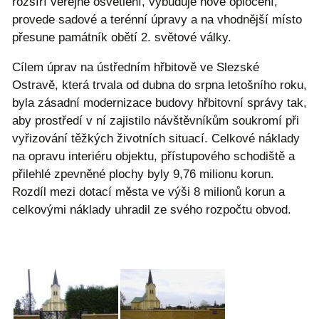
rozšíří veřejné osvětlení, vybuduje nové oplocení,
provede sadové a terénní úpravy a na vhodnější místo
přesune památník obětí 2. světové války.
Cílem úprav na ústředním hřbitově ve Slezské
Ostravě, která trvala od dubna do srpna letošního roku,
byla zásadní modernizace budovy hřbitovní správy tak,
aby prostředí v ní zajistilo návštěvníkům soukromí při
vyřizování těžkých životních situací. Celkové náklady
na opravu interiéru objektu, přístupového schodiště a
přilehlé zpevněné plochy byly 9,76 milionu korun.
Rozdíl mezi dotací města ve výši 8 milionů korun a
celkovými náklady uhradil ze svého rozpočtu obvod.