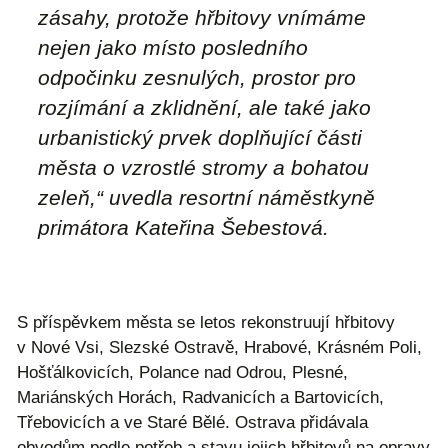
zásahy, protože hřbitovy vnímáme
nejen jako místo posledního
odpočinku zesnulých, prostor pro
rozjímání a zklidnění, ale také jako
urbanistický prvek doplňující části
města o vzrostlé stromy a bohatou
zeleň,“ uvedla resortní náměstkyně
primátora Kateřina Šebestová.
S příspěvkem města se letos rekonstruují hřbitovy
v Nové Vsi, Slezské Ostravě, Hrabové, Krásném Poli,
Hošťálkovicích, Polance nad Odrou, Plesné,
Mariánských Horách, Radvanicích a Bartovicích,
Třebovicích a ve Staré Bělé. Ostrava přidávala
obvodům podle potřeb a stavu jejich hřbitovů na opravy