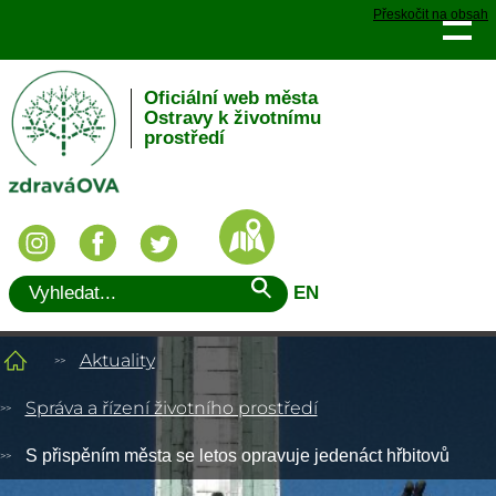
Přeskočit na obsah
Oficiální web města
Ostravy k životnímu
prostředí
EN
Aktuality
Správa a řízení životního prostředí
S přispěním města se letos opravuje jedenáct hřbitovů