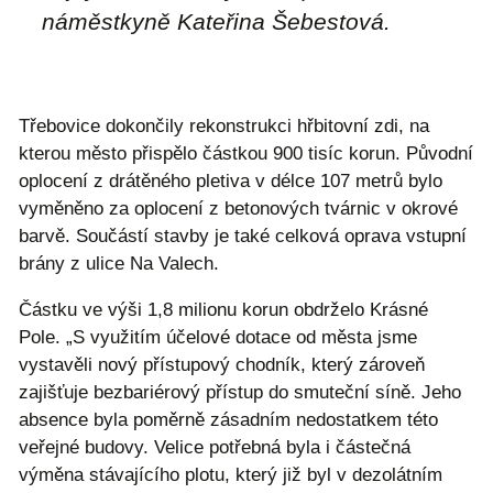
náměstkyně Kateřina Šebestová.
Třebovice dokončily rekonstrukci hřbitovní zdi, na
kterou město přispělo částkou 900 tisíc korun. Původní
oplocení z drátěného pletiva v délce 107 metrů bylo
vyměněno za oplocení z betonových tvárnic v okrové
barvě. Součástí stavby je také celková oprava vstupní
brány z ulice Na Valech.
Částku ve výši 1,8 milionu korun obdrželo Krásné
Pole. „S využitím účelové dotace od města jsme
vystavěli nový přístupový chodník, který zároveň
zajišťuje bezbariérový přístup do smuteční síně. Jeho
absence byla poměrně zásadním nedostatkem této
veřejné budovy. Velice potřebná byla i částečná
výměna stávajícího plotu, který již byl v dezolátním