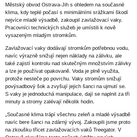
Městský obvod Ostrava-Jih s ohledem na současné
klima, kdy teplé počasí s minimálními srážkami škodí
nejvíce mladé výsadbě, zakoupil zavlažovací vaky.
Pracovníci technických služeb je umístili k nově
vysazeným mladým stromkům.
Zavlažovací vaky dodávají stromkům potřebnou vodu,
navíc výrazně snižují nejen náklady na zálivku, ale
také zajistí kontrolu nad skutečným množstvím zálivky
a lze je používat opakovaně. Voda je plně využita,
protože nesteče po povrchu. Vaky stromům snižují
povýsadbový šok a zvyšují jejich šanci na ujmutí se.
S vaky je jednoduchá manipulace, dají se naplnit za tři
minuty a stromy zalévají několik hodin.
„Současné klima trápí všechnu zeleň a mladé výsadbě
navíc bere šanci na zdárný vývoj. Zakoupili jsme proto
na zkoušku třicet zavlažovacích vaků Treegator. V