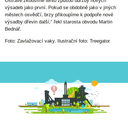
Ostravě zkoušíme tento způsob údržby nových
výsadeb jako první. Pokud se obdobně jako v jiných
městech osvědčí, brzy přikoupíme k podpoře nové
výsadby dřevin další,“ řekl starosta obvodu Martin
Bednář.
Foto: Zavlažovací vaky. Ilustrační foto: Treegator