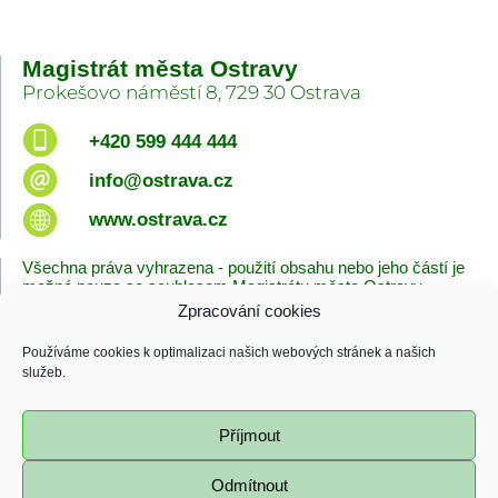
Magistrát města Ostravy
Prokešovo náměstí 8, 729 30 Ostrava
+420 599 444 444
info@ostrava.cz
www.ostrava.cz
Všechna práva vyhrazena - použití obsahu nebo jeho částí je
možné pouze se souhlasem Magistrátu města Ostravy.
Zpracování cookies
Úvodní stránka
Kontakty
Prohlášení o přístupnosti
Zásady cookies
Používáme cookies k optimalizaci našich webových stránek a našich
Poslední změna
služeb.
06.08.2026 - 10:09
Příjmout
Odmítnout