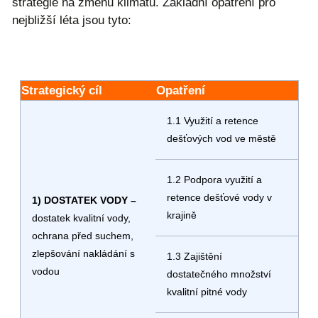
strategie na změnu klimatu. Základní opatření pro
nejbližší léta jsou tyto:
Strategický cíl
Opatření
1.1 Využití a retence
dešťových vod ve městě
1.2 Podpora využití a
retence dešťové vody v
1) DOSTATEK VODY –
krajině
dostatek kvalitní vody,
ochrana před suchem,
zlepšování nakládání s
1.3 Zajištění
vodou
dostatečného množství
kvalitní pitné vody