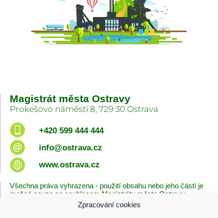
Magistrát města Ostravy
Prokešovo náměstí 8, 729 30 Ostrava
+420 599 444 444
info@ostrava.cz
www.ostrava.cz
Všechna práva vyhrazena - použití obsahu nebo jeho částí je
možné pouze se souhlasem Magistrátu města Ostravy.
Zpracování cookies
Úvodní stránka
Kontakty
Prohlášení o přístupnosti