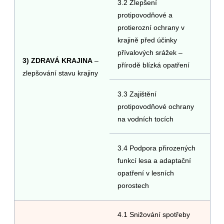
3.2 Zlepšení
protipovodňové a
protierozní ochrany v
krajině před účinky
přívalových srážek –
3) ZDRAVÁ KRAJINA
–
přírodě blízká opatření
zlepšování stavu krajiny
3.3 Zajištění
protipovodňové ochrany
na vodních tocích
3.4 Podpora přirozených
funkcí lesa a adaptační
opatření v lesních
porostech
4.1 Snižování spotřeby