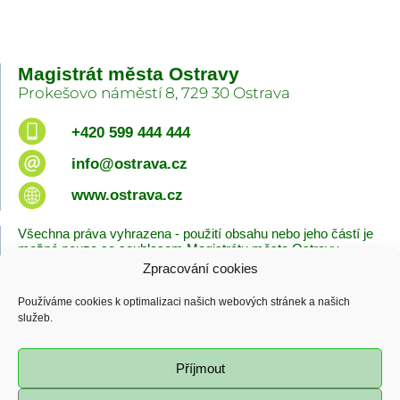
Magistrát města Ostravy
Prokešovo náměstí 8, 729 30 Ostrava
+420 599 444 444
info@ostrava.cz
www.ostrava.cz
Všechna práva vyhrazena - použití obsahu nebo jeho částí je
možné pouze se souhlasem Magistrátu města Ostravy.
Zpracování cookies
Úvodní stránka
Kontakty
Prohlášení o přístupnosti
Zásady cookies
Používáme cookies k optimalizaci našich webových stránek a našich
Poslední změna
služeb.
06.08.2026 - 10:09
Příjmout