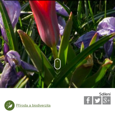
Sdílení
Příroda a biodiverzita