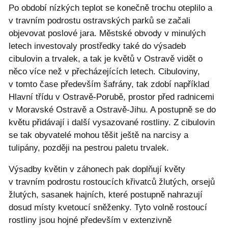
Po období nízkých teplot se konečně trochu oteplilo a
v travním podrostu ostravských parků se začali
objevovat poslové jara. Městské obvody v minulých
letech investovaly prostředky také do výsadeb
cibulovin a trvalek, a tak je květů v Ostravě vidět o
něco více než v přecházejících letech. Cibuloviny,
v tomto čase především šafrány, tak zdobí například
Hlavní třídu v Ostravě-Porubě, prostor před radnicemi
v Moravské Ostravě a Ostravě-Jihu. A postupně se do
květu přidávají i další vysazované rostliny. Z cibulovin
se tak obyvatelé mohou těšit ještě na narcisy a
tulipány, později na pestrou paletu trvalek.
Výsadby květin v záhonech pak doplňují květy
v travním podrostu rostoucích křivatců žlutých, orsejů
žlutých, sasanek hajních, které postupně nahrazují
dosud místy kvetoucí sněženky. Tyto volně rostoucí
rostliny jsou hojné především v extenzivně