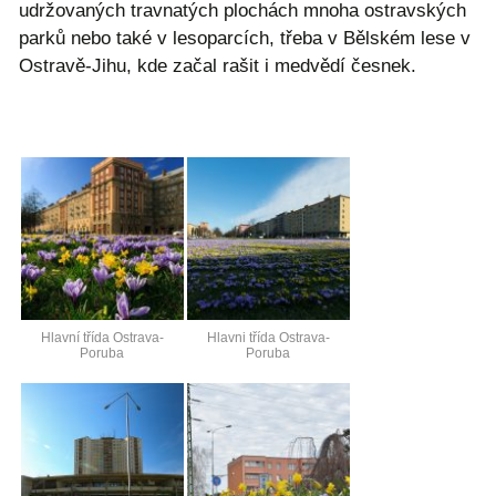
udržovaných travnatých plochách mnoha ostravských
parků nebo také v lesoparcích, třeba v Bělském lese v
Ostravě-Jihu, kde začal rašit i medvědí česnek.
Hlavní třída Ostrava-
Hlavni třída Ostrava-
Poruba
Poruba