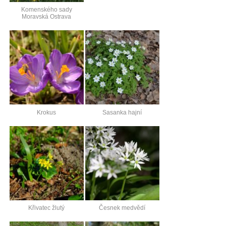
Komenského sady
Moravská Ostrava
Krokus
Sasanka hajní
Křivatec žlutý
Česnek medvědí