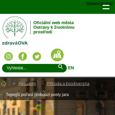
Přeskočit na obsah
Oficiální web města
Ostravy k životnímu
prostředí
EN
Aktuality
Příroda a biodiverzita
Teplejší počasí probouzí posly jara