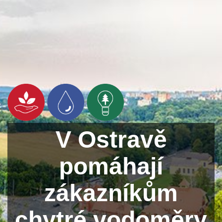
V Ostravě
pomáhají
zákazníkům
chytré vodoměry