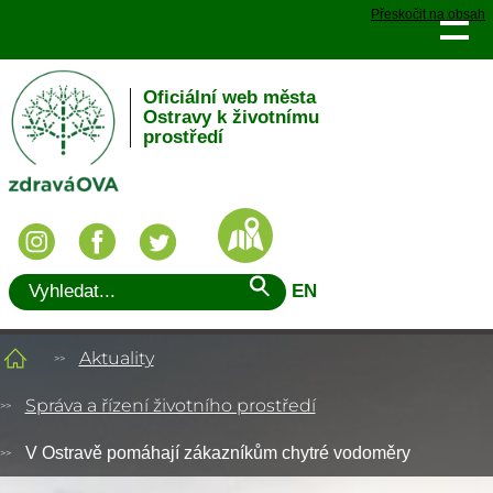
Přeskočit na obsah
Oficiální web města
Ostravy k životnímu
prostředí
EN
Aktuality
Správa a řízení životního prostředí
V Ostravě pomáhají zákazníkům chytré vodoměry