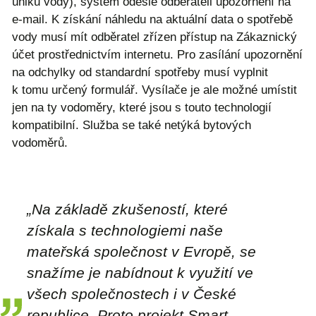
úniku vody), systém odešle odběrateli upozornění na
e-mail. K získání náhledu na aktuální data o spotřebě
vody musí mít odběratel zřízen přístup na Zákaznický
účet prostřednictvím internetu. Pro zasílání upozornění
na odchylky od standardní spotřeby musí vyplnit
k tomu určený formulář. Vysílače je ale možné umístit
jen na ty vodoměry, které jsou s touto technologií
kompatibilní. Služba se také netýká bytových
vodoměrů.
„Na základě zkušeností, které
získala s technologiemi naše
mateřská společnost v Evropě, se
snažíme je nabídnout k využití ve
všech společnostech i v České
republice. Proto projekt Smart