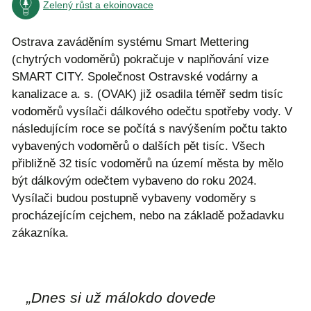
Zelený růst a ekoinovace
Ostrava zaváděním systému Smart Mettering
(chytrých vodoměrů) pokračuje v naplňování vize
SMART CITY. Společnost Ostravské vodárny a
kanalizace a. s. (OVAK) již osadila téměř sedm tisíc
vodoměrů vysílači dálkového odečtu spotřeby vody. V
následujícím roce se počítá s navýšením počtu takto
vybavených vodoměrů o dalších pět tisíc. Všech
přibližně 32 tisíc vodoměrů na území města by mělo
být dálkovým odečtem vybaveno do roku 2024.
Vysílači budou postupně vybaveny vodoměry s
procházejícím cejchem, nebo na základě požadavku
zákazníka.
„Dnes si už málokdo dovede