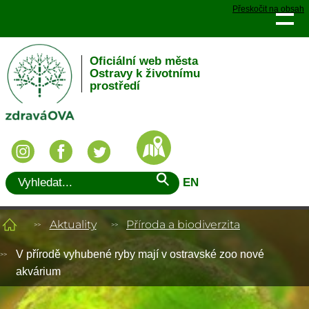
Přeskočit na obsah
Oficiální web města
Ostravy k životnímu
prostředí
EN
Aktuality
Příroda a biodiverzita
V přírodě vyhubené ryby mají v ostravské zoo nové
akvárium