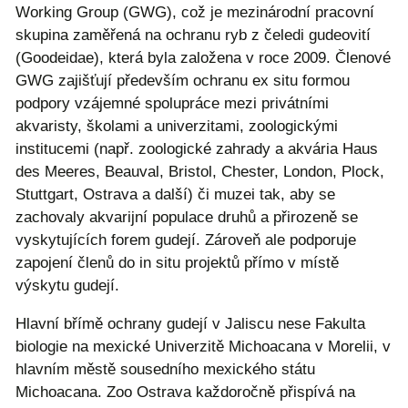
Working Group (GWG), což je mezinárodní pracovní
skupina zaměřená na ochranu ryb z čeledi gudeovití
(Goodeidae), která byla založena v roce 2009. Členové
GWG zajišťují především ochranu ex situ formou
podpory vzájemné spolupráce mezi privátními
akvaristy, školami a univerzitami, zoologickými
institucemi (např. zoologické zahrady a akvária Haus
des Meeres, Beauval, Bristol, Chester, London, Plock,
Stuttgart, Ostrava a další) či muzei tak, aby se
zachovaly akvarijní populace druhů a přirozeně se
vyskytujících forem gudejí. Zároveň ale podporuje
zapojení členů do in situ projektů přímo v místě
výskytu gudejí.
Hlavní břímě ochrany gudejí v Jaliscu nese Fakulta
biologie na mexické Univerzitě Michoacana v Morelii, v
hlavním městě sousedního mexického státu
Michoacana. Zoo Ostrava každoročně přispívá na