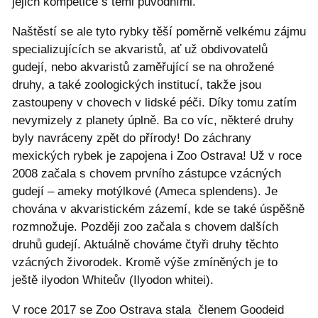
jejich kompetice s těmi původními.
Naštěstí se ale tyto rybky těší poměrně velkému zájmu
specializujících se akvaristů, ať už obdivovatelů
gudejí, nebo akvaristů zaměřující se na ohrožené
druhy, a také zoologických institucí, takže jsou
zastoupeny v chovech v lidské péči. Díky tomu zatím
nevymizely z planety úplně. Ba co víc, některé druhy
byly navráceny zpět do přírody! Do záchrany
mexických rybek je zapojena i Zoo Ostrava! Už v roce
2008 začala s chovem prvního zástupce vzácných
gudejí – ameky motýlkové (Ameca splendens). Je
chována v akvaristickém zázemí, kde se také úspěšně
rozmnožuje. Později zoo začala s chovem dalších
druhů gudejí. Aktuálně chováme čtyři druhy těchto
vzácných živorodek. Kromě výše zmíněných je to
ještě ilyodon Whiteův (Ilyodon whitei).
V roce 2017 se Zoo Ostrava stala členem Goodeid