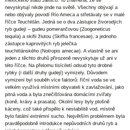
mexického státu Jalisco. To znamená, že se
nevyskytují nikde jinde na světě. Všechny obývají a
nebo obývaly povodí Río Ameca a střetávaly se v malé
říčce Teuchitlán. Jedná se o dva zástupce živorodých
ryb gudejí – gudeu pomerančovou (Zoogoneticus
tequila) a skifii žlutou (Skiffia francesae), a jednoho
zástupce kaprovitých ryb jelečka
teuchitlánského (Notropis amecae). A vlastně se ani
jeden z těchto druhů přirozeně nevyskytuje už ani v
této říčce. Na přelomu tisíciletí odsud tyto drobné
rybky (i další druhy gudejí) vymizely. Důvodem
vymizení byl souběh více faktorů: říční voda se ve
velkém využívá místními obyvateli k zavlažování, jako
pitná voda a byla znečišťována domácími zvířaty
(koně, krávy a prasata). Okolní lesy byly plošně
káceny, což také přispělo k nestabilitě vod, místně
bylo fatální extrémní sucho. Největším problémem byla
pravděpodobně introdukce nepůvodních druhů ryb a