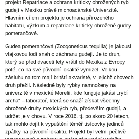
projekt Repatriace a ochrana kriticky ohrožených ryb
gudejí v Mexiku právě michoacánské Univerzitě.
Hlavním cílem projektu je ochrana přirozeného
habitatu, výzkum a repatriace kriticky ohrožené gudey
pomerančové.
Gudea pomerančová (Zoogoneticus tequilla) je jakousi
vlajkovou lodí snah o záchranu gudejí. Je to druh,
který se před dvaceti lety vrátil do Mexika z Evropy
poté, co na své původní lokalitě vymizel. Velkou
zásluhu na tom mají britští akvaristé, v jejichž chovech
druh přežil. Následně byly rybky namnoženy na
univerzitě v mexické Morelii, kde funguje jakási „rybí
archa“ – laboratoř, která se snaží získat všechny
ohrožené druhy mexických ryb, především gudejí, a
udržet je v chovu. V roce 2016, tj. po skoro 20 letech,
tak mohlo dojít k vypuštění téměř tisícovky jedinců
zpátky na původní lokalitu. Projekt byl velmi pečlivě