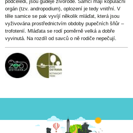
podčeledi, jsou gudeje živorodé. Samci mají kopulační
orgán (tzv. andropodium), oplození je tedy vnitřní. V
těle samice se pak vyvíjí několik mláďat, která jsou
vyživována prostřednictvím obdoby pupečních šňůr –
trofotenií. Mláďata se rodí poměrně velká a dobře
vyvinutá. Na rozdíl od savců o ně rodiče nepečují.