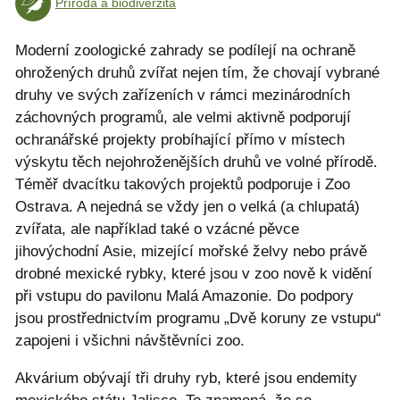
Příroda a biodiverzita
Moderní zoologické zahrady se podílejí na ochraně
ohrožených druhů zvířat nejen tím, že chovají vybrané
druhy ve svých zařízeních v rámci mezinárodních
záchovných programů, ale velmi aktivně podporují
ochranářské projekty probíhající přímo v místech
výskytu těch nejohroženějších druhů ve volné přírodě.
Téměř dvacítku takových projektů podporuje i Zoo
Ostrava. A nejedná se vždy jen o velká (a chlupatá)
zvířata, ale například také o vzácné pěvce
jihovýchodní Asie, mizející mořské želvy nebo právě
drobné mexické rybky, které jsou v zoo nově k vidění
při vstupu do pavilonu Malá Amazonie. Do podpory
jsou prostřednictvím programu „Dvě koruny ze vstupu“
zapojeni i všichni návštěvníci zoo.
Akvárium obývají tři druhy ryb, které jsou endemity