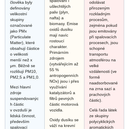
spalování i
člověka byly
odolávat
ušlechtilých
definovány
přirozeným
paliv (plyn,
velikostní
rozkladným
nafta) a
skupiny
procesům,
biomasy. Emise
označované
zejména pokud
oxidů dusíku
jako PMx
jsou emitovány
mají navíc
(Particulate
při spalovacích
rostoucí
Matter), které
procesech, jsou
charakter.
obsahují částice
schopné
Primárním
o velikosti
transportu
zdrojem
menší než x
atmosférou na
(vytvářejícím až
μm. Běžně se
velké
55 %
rozlišují PM10,
vzdálenosti (ve
antropogenních
PM2,5 a PM1,0.
formě
NOx) jsou i přes
naadsorbované
Mezi hlavní
využívání
na zrna sazí a
zdroje
katalyzátorů a
prachových
suspendovanýc
filtrů pevných
částic).
h částic
částic motorová
v ovzduší je
vozidla.
Celá řada látek
lidská činnost,
ze skupiny
Oxidy dusíku se
především
polycyklických
váží na krevní
spalovací
aromatických