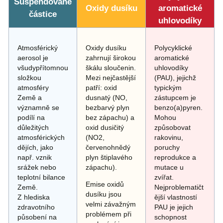
Suspendované
Oxidy dusíku
aromatické
částice
uhlovodíky
Atmosférický
Oxidy dusíku
Polycyklické
aerosol je
zahrnují širokou
aromatické
všudypřítomnou
škálu sloučenin.
uhlovodíky
složkou
Mezi nejčastější
(PAU), jejichž
atmosféry
patří: oxid
typickým
Země a
dusnatý (NO,
zástupcem je
významně se
bezbarvý plyn
benzo(a)pyren.
podílí na
bez zápachu) a
Mohou
důležitých
oxid dusičitý
způsobovat
atmosférických
(NO2,
rakovinu,
dějích, jako
červenohnědý
poruchy
např. vznik
plyn štiplavého
reprodukce a
srážek nebo
zápachu).
mutace u
teplotní bilance
zvířat.
Emise oxidů
Země.
Nejproblematičt
dusíku jsou
Z hlediska
ější vlastností
velmi závažným
zdravotního
PAU je jejich
problémem při
působení na
schopnost