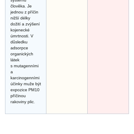
člověka. Je
jednou z příčin
nižší délky
dožití a zvýšení
kojenecké
úmrtnosti. V
důsledku
adsorpce
organických
látek
s mutagenními
a
karcinogenními
účinky muže být
expozice PM10
příčinou
rakoviny plic.