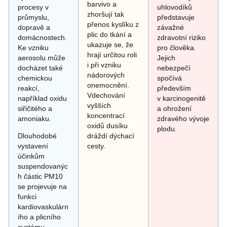
barvivo a
procesy v
uhlovodíků
zhoršují tak
průmyslu,
představuje
přenos kyslíku z
dopravě a
závažné
plic do tkání a
domácnostech.
zdravotní riziko
ukazuje se, že
Ke vzniku
pro člověka.
hrají určitou roli
aerosolu může
Jejich
i při vzniku
docházet také
nebezpečí
nádorových
chemickou
spočívá
onemocnění.
reakcí,
především
Vdechování
například oxidu
v karcinogenitě
vyšších
siřičitého a
a ohrožení
koncentrací
amoniaku.
zdravého vývoje
oxidů dusíku
plodu.
Dlouhodobé
dráždí dýchací
vystavení
cesty.
účinkům
suspendovanýc
h částic PM10
se projevuje na
funkci
kardiovaskulárn
ího a plicního
systému