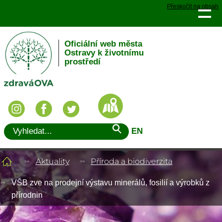
Přeskočit na obsah
Oficiální web města
Ostravy k životnímu
prostředí
EN
Aktuality
Příroda a biodiverzita
VŠB zve na prodejní výstavu minerálů, fosilií a výrobků z
přírodnin