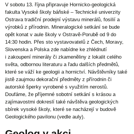
V sobotu 13. října připravuje Hornicko-geologická
fakulta Vysoké školy báňské – Technické univerzity
Ostrava tradiční prodejní výstavu minerálů, fosilií a
výrobků z přírodnin. Mineralogické setkání se bude
opět konat v aule školy v Ostravě-Porubě od 9 do
14:30 hodin. Přes sto vystavovatelů z Čech, Moravy,
Slovenska a Polska zde nabídne ke zhlédnutí
i zakoupení minerály či zkameněliny z lokalit celého
světa, odbornou literaturu a řadu dalších předmětů,
které se váží ke geologii a hornictví. Návštěvníky také
jistě zaujmou dekorační předměty z přírodnin či
autorské šperky vyrobené s využitím nerostů.
Doufáme, že příjemné sobotní setkání s krásou a
zajímavostmi dokreslí také návštěva geologických
sbírek vysoké školy, které se nacházejí v budově
Geologického pavilonu (vedle auly).
Geolog v akci