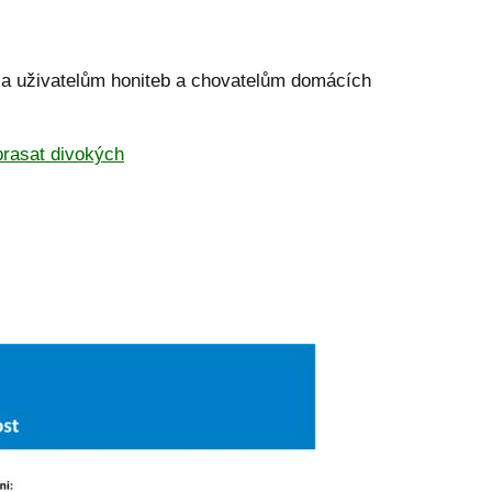
m a uživatelům honiteb a chovatelům domácích
prasat divokých