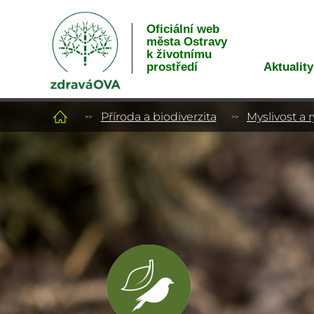
Oficiální web
města Ostravy
k životnímu
Aktuality
prostředí
Příroda a biodiverzita
Myslivost a r