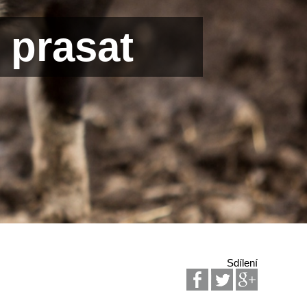
 prasat
Sdílení