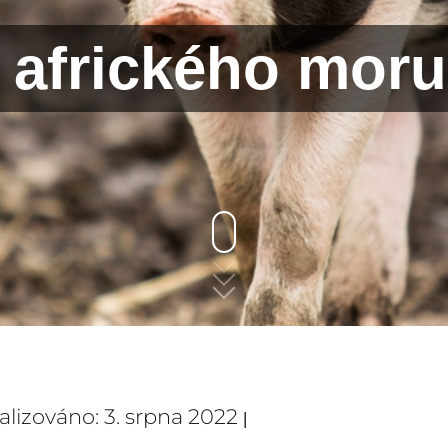
 afrického moru
ualizováno: 3. srpna 2022
|