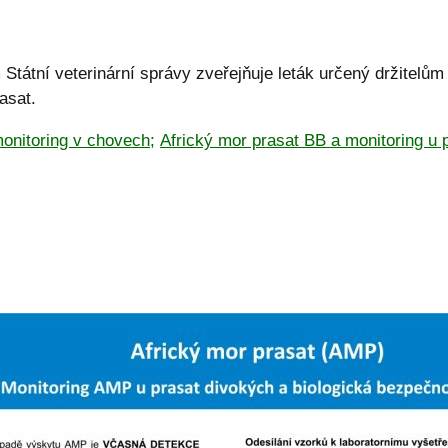
tátní veterinární správy zveřejňuje leták určený držitelů
asat.
onitoring v chovech;
Africký mor prasat BB a monitoring u 