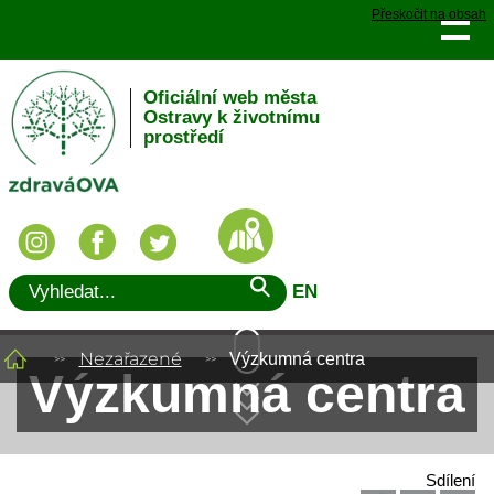
Přeskočit na obsah
Oficiální web města
Ostravy k životnímu
prostředí
EN
Nezařazené
Výzkumná centra
Výzkumná centra
Sdílení