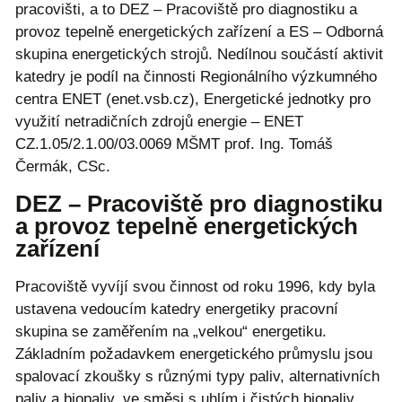
pracovišti, a to DEZ – Pracoviště pro diagnostiku a
provoz tepelně energetických zařízení a ES – Odborná
skupina energetických strojů. Nedílnou součástí aktivit
katedry je podíl na činnosti Regionálního výzkumného
centra ENET (enet.vsb.cz), Energetické jednotky pro
využití netradičních zdrojů energie – ENET
CZ.1.05/2.1.00/03.0069 MŠMT prof. Ing. Tomáš
Čermák, CSc.
DEZ – Pracoviště pro diagnostiku
a provoz tepelně energetických
zařízení
Pracoviště vyvíjí svou činnost od roku 1996, kdy byla
ustavena vedoucím katedry energetiky pracovní
skupina se zaměřením na „velkou“ energetiku.
Základním požadavkem energetického průmyslu jsou
spalovací zkoušky s různými typy paliv, alternativních
paliv a biopaliv, ve směsi s uhlím i čistých biopaliv,