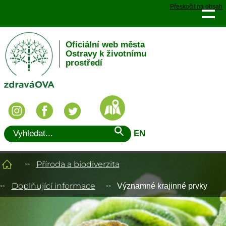
Přeskočit na obsah
Oficiální web města
Ostravy k životnímu
prostředí
EN
Příroda a biodiverzita
Doplňující informace
Významné krajinné prvky