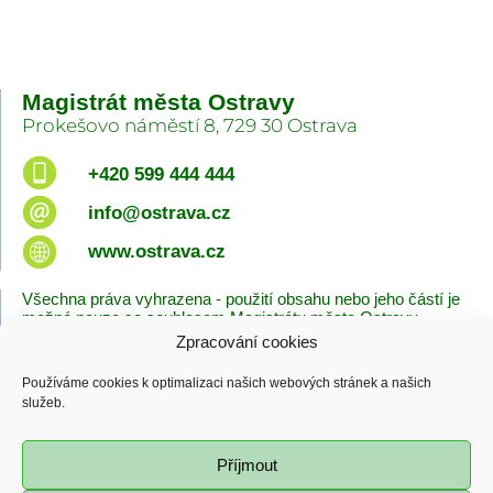
Magistrát města Ostravy
Prokešovo náměstí 8, 729 30 Ostrava
+420 599 444 444
info@ostrava.cz
www.ostrava.cz
Všechna práva vyhrazena - použití obsahu nebo jeho částí je
možné pouze se souhlasem Magistrátu města Ostravy.
Zpracování cookies
Úvodní stránka
Kontakty
Prohlášení o přístupnosti
Zásady cookies
Používáme cookies k optimalizaci našich webových stránek a našich
Poslední změna
služeb.
06.08.2026 - 10:09
Příjmout