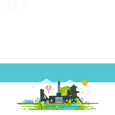
Počet významných krajinných prvků v Ostravě.
Nejčastěji jde o porosty mimolesních dřevin v krajině,
parky a parkovou zeleň, hřbitovy a stromořadí.
Ojediněle se vyskytují mokřady, louky, pastviny a
solitérní dřeviny.