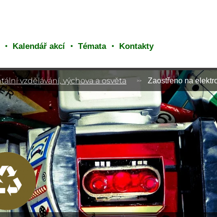
Kalendář akcí
Témata
Kontakty
ální vzdělávání, výchova a osvěta
Zaostřeno na elektro