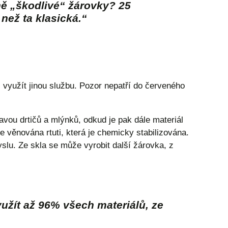
ně „škodlivé“ žárovky? 25
než ta klasická.“
 využít jinou službu. Pozor nepatří do červeného
vou drtičů a mlýnků, odkud je pak dále materiál
e věnována rtuti, která je chemicky stabilizována.
yslu. Ze skla se může vyrobit další žárovka, z
yužít až 96% všech materiálů, ze