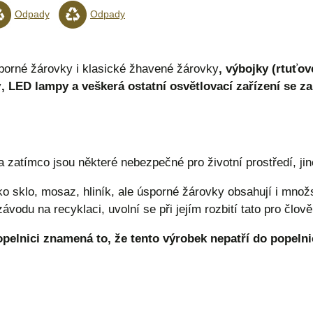
Odpady
Odpady
porné žárovky i klasické žhavené žárovky
, výbojky (rtuťov
y
, LED lampy a veškerá ostatní osvětlovací zařízení se
a zatímco jsou některé nebezpečné pro životní prostředí, ji
o sklo, mosaz, hliník, ale úsporné žárovky obsahují i množ
vodu na recyklaci, uvolní se při jejím rozbití tato pro člov
pelnici znamená to, že tento výrobek nepatří do popelni