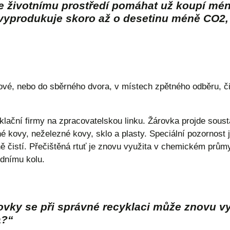
te životnímu prostředí pomáhat už koupí mé
vyprodukuje skoro až o desetinu méně CO2, 
ové, nebo do sběrného dvora, v místech zpětného odběru, či
lační firmy na zpracovatelskou linku. Žárovka projde sousta
né kovy, neželezné kovy, sklo a plasty. Speciální pozornost j
álně čistí. Přečištěná rtuť je znovu využita v chemickém prům
dnímu kolu.
árovky se při správné recyklaci může znovu v
a?“