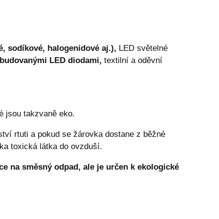
é, sodíkové, halogenidové aj.),
LED světelné
 zabudovanými LED diodami,
textilní a oděvní
né jsou takzvaně eko.
ství rtuti a pokud se žárovka dostane z běžné
ěka toxická látka do ovzduší.
ce na směsný odpad, ale je určen k ekologické