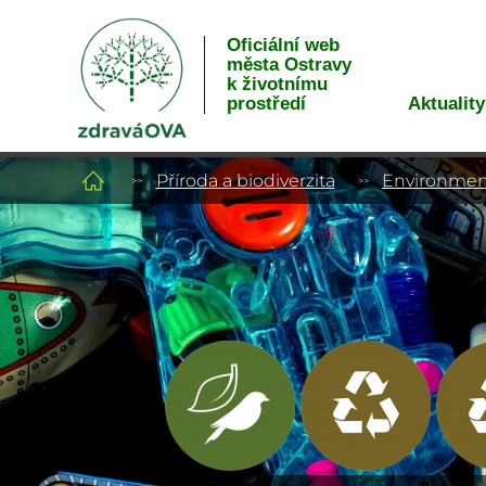
Oficiální web
města Ostravy
k životnímu
Aktuality
prostředí
Příroda a biodiverzita
Environment