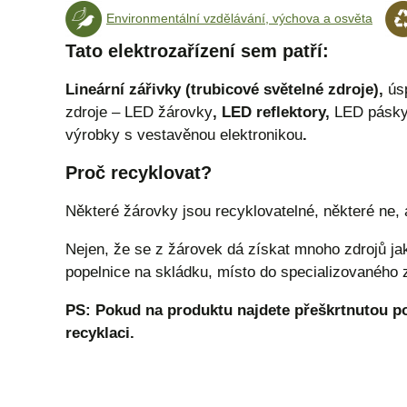
Environmentální vzdělávání, výchova a osvěta
Tato elektrozařízení sem patří:
Lineární zářivky (trubicové světelné zdroje),
ús
zdroje – LED žárovky
, LED reflektory,
LED pásk
výrobky s vestavěnou elektronikou
.
Proč
recyklovat?
Některé žárovky jsou recyklovatelné, některé ne, 
Nejen, že se z žárovek dá získat mnoho zdrojů jak
popelnice na skládku, místo do specializovaného zá
PS: Pokud na produktu najdete přeškrtnutou po
recyklaci.