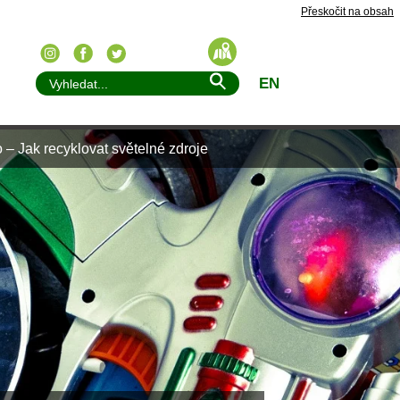
Přeskočit na obsah
EN
 – Jak recyklovat světelné zdroje