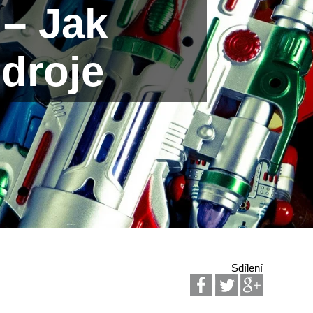
 – Jak
zdroje
Sdílení