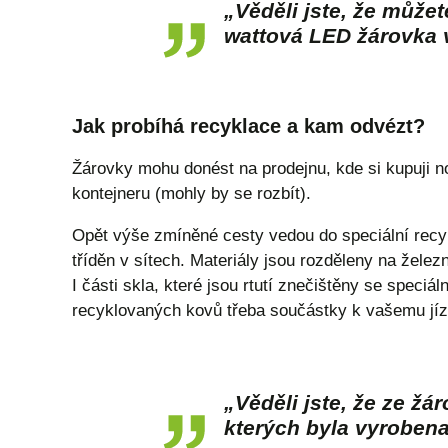
„Věděli jste, že může
wattová LED žárovka 
Jak probíhá
recyklace a kam odvézt?
Žárovky mohu donést na prodejnu, kde si kupuji n
kontejneru (mohly by se rozbít).
Opět výše zmíněné cesty vedou do speciální recyk
tříděn v sítech. Materiály jsou rozděleny na želez
I části skla, které jsou rtutí znečištěny se speci
recyklovaných kovů třeba součástky k vašemu jíz
„Věděli jste, že ze ž
kterých byla vyroben