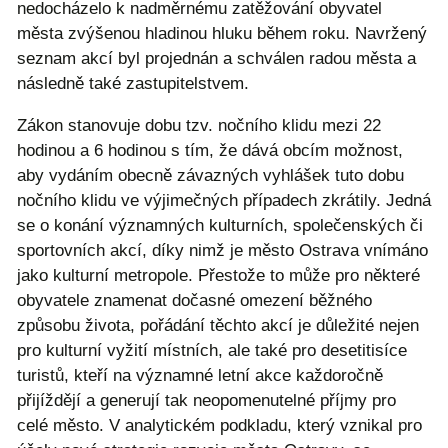
nedocházelo k nadměrnému zatěžování obyvatel
města zvýšenou hladinou hluku během roku. Navržený
seznam akcí byl projednán a schválen radou města a
následně také zastupitelstvem.
Zákon stanovuje dobu tzv. nočního klidu mezi 22
hodinou a 6 hodinou s tím, že dává obcím možnost,
aby vydáním obecně závazných vyhlášek tuto dobu
nočního klidu ve výjimečných případech zkrátily. Jedná
se o konání významných kulturních, společenských či
sportovních akcí, díky nimž je město Ostrava vnímáno
jako kulturní metropole. Přestože to může pro některé
obyvatele znamenat dočasné omezení běžného
způsobu života, pořádání těchto akcí je důležité nejen
pro kulturní vyžití místních, ale také pro desetitisíce
turistů, kteří na významné letní akce každoročně
přijíždějí a generují tak neopomenutelné příjmy pro
celé město. V analytickém podkladu, který vznikal pro