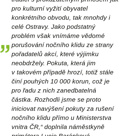
pro kulturní vyžití obyvatel
konkrétního obvodu, tak mnohdy i
celé Ostravy. Jako podstatný
problém však vnímáme vědomé
porušování nočního klidu ze strany
pořadatelů akcí, které výjimku
neobdržely. Pokuta, která jim
v takovém případě hrozí, totiž stále
činí pouhých 10 000 korun, což je
pro řadu z nich zanedbatelná
částka. Rozhodli jsme se proto
iniciovat navýšení pokuty za rušení
nočního klidu přímo u Ministerstva
vnitra ČR,“
doplnila náměstkyně
primátora Lucie Baránková