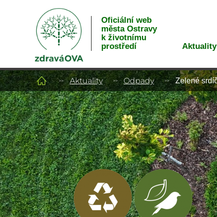
Oficiální web
města Ostravy
k životnímu
Aktuality
prostředí
Aktuality
Odpady
Zelené srdí