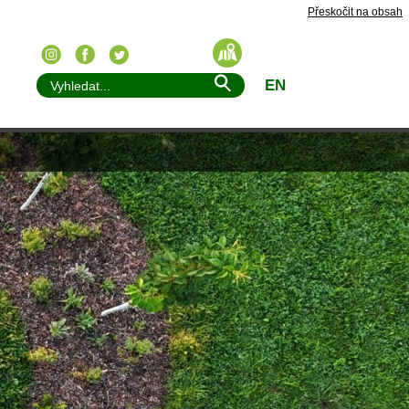
Přeskočit na obsah
EN