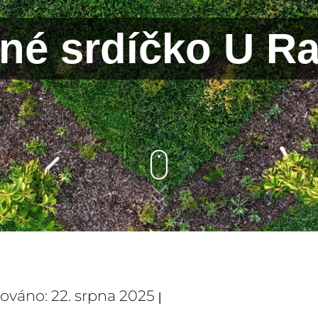
né srdíčko U R
zováno: 22. srpna 2025
|