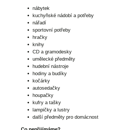
nábytek
kuchyňské nádobí a potřeby
nářadí
sportovní potřeby
hračky
knihy
CD a gramodesky
umělecké předměty
hudební nástroje
hodiny a budíky
kočárky
autosedačky
houpačky
kufry a tašky
lampičky a lustry
další předměty pro domácnost
Co nepřijímáme?