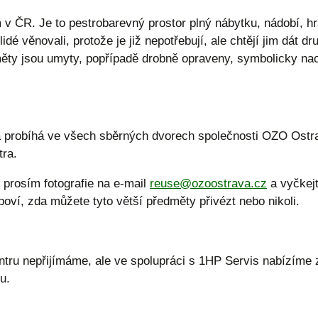
 v ČR. Je to pestrobarevný prostor plný nábytku, nádobí, hr
dé věnovali, protože je již nepotřebují, ale chtějí jim dát 
měty jsou umyty, popřípadě drobně opraveny, symbolicky na
 probíhá ve všech sběrných dvorech společnosti OZO Ostr
tra.
 prosím fotografie na e-mail
reuse@ozoostrava.cz
a vyčkejt
ví, zda můžete tyto větší předměty přivézt nebo nikoli.
entru nepřijímáme, ale ve spolupráci s 1HP Servis nabízíme 
u.