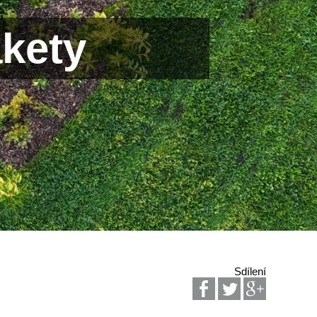
akety
Sdílení