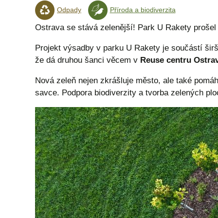
Odpady
Příroda a biodiverzita
Ostrava se stává zelenější! Park U Rakety prošel 
Projekt výsadby v parku U Rakety je součástí širš
že dá druhou šanci věcem v
Reuse centru Ostra
Nová zeleň nejen zkrášluje město, ale také pomáhá
savce. Podpora biodiverzity a tvorba zelených pl