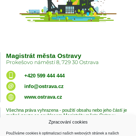
Magistrát města Ostravy
Prokešovo náměstí 8, 729 30 Ostrava
+420 599 444 444
info@ostrava.cz
www.ostrava.cz
Všechna práva vyhrazena - použití obsahu nebo jeho částí je
možné pouze se souhlasem Magistrátu města Ostravy.
Zpracování cookies
Úvodní stránka
Kontakty
Prohlášení o přístupnosti
Zásady cookies
Používáme cookies k optimalizaci našich webových stránek a našich