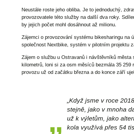
Neustále roste jeho obliba. Je to jednoduchý, zd
provozovatele této služby na další dva roky. Sdíle
by jejich počet mohl dosáhnout až milionu.
Zájemci o provozování systému bikesharingu na ú
společnost Nextbike, systém v pilotním projektu z
Zájem o službu u Ostravanů i návštěvníků města s
kilometrů, loni si za osm měsíců bezmála 35 259 r
provozu už od začátku března a do konce září ujel
„Když jsme v roce 2018 p
stejně, jako v mnoha d
už k výletům, jako alt
kola využívá přes 54 tis