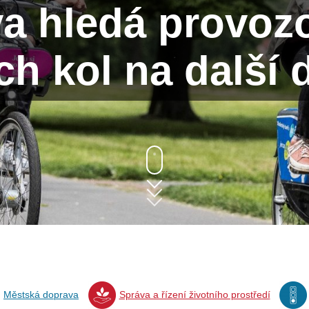
a hledá provoz
ch kol na další 
Městská doprava
Správa a řízení životního prostředí