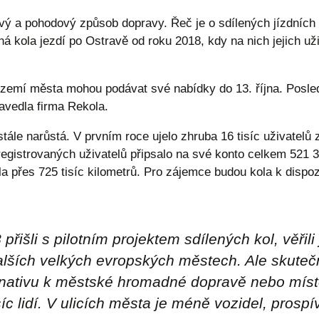
ravý a pohodový způsob dopravy. Řeč je o sdílených jízdníc
ná kola jezdí po Ostravě od roku 2018, kdy na nich jejich uži
zemí města mohou podávat své nabídky do 13. října. Posled
avedla firma Rekola.
tále narůstá. V prvním roce ujelo zhruba 16 tisíc uživate
egistrovaných uživatelů připsalo na své konto celkem 521 39
a přes 725 tisíc kilometrů. Pro zájemce budou kola k dispoz
řišli s pilotním projektem sdílených kol, věřili 
alších velkých evropských městech. Ale skutečn
ernativu k městské hromadné dopravě nebo míst
íc lidí. V ulicích města je méně vozidel, prospí