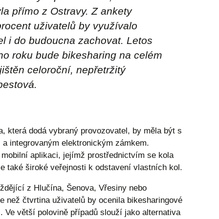
yla přímo z Ostravy. Z ankety
rocent uživatelů by využívalo
el i do budoucna zachovat. Letos
tího roku bude bikesharing na celém
štěn celoroční, nepřetržitý
bestová.
, která dodá vybraný provozovatel, by měla být s
i a integrovaným elektronickým zámkem.
mobilní aplikaci, jejímž prostřednictvím se kola
e také široké veřejnosti k odstavení vlastních kol.
íždějící z Hlučína, Šenova, Vřesiny nebo
 než čtvrtina uživatelů by ocenila bikesharingové
 Ve větší polovině případů slouží jako alternativa