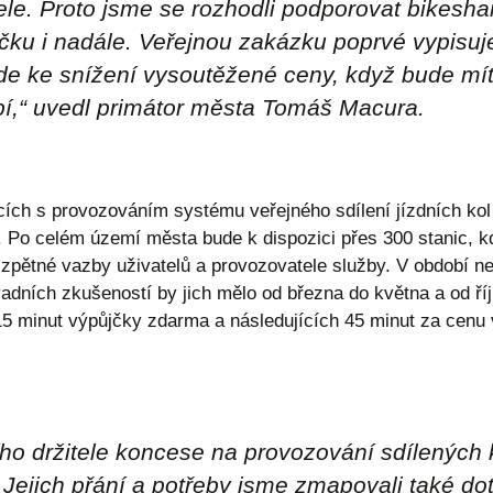
ele. Proto jsme se rozhodli podporovat bikesha
ku i nadále. Veřejnou zakázku poprvé vypisuj
e ke snížení vysoutěžené ceny, když bude mít 
í,“ uvedl primátor města Tomáš Macura.
ících s provozováním systému veřejného sdílení jízdních ko
 Po celém území města bude k dispozici přes 300 stanic, kd
zpětné vazby uživatelů a provozovatele služby. V období ne
adních zkušeností by jich mělo od března do května a od říjn
h 15 minut výpůjčky zdarma a následujících 45 minut za cenu
o držitele koncese na provozování sdílených k
 Jejich přání a potřeby jsme zmapovali také 