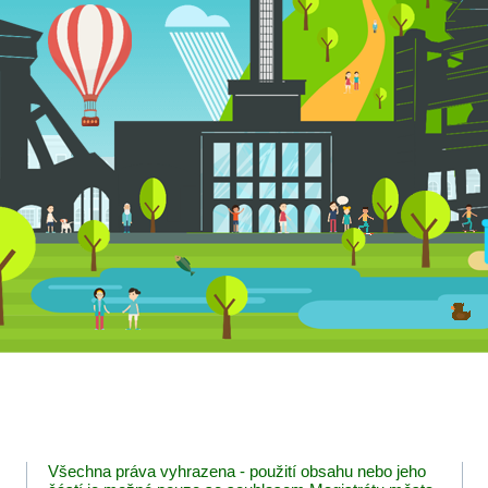
Všechna práva vyhrazena - použití obsahu nebo jeho