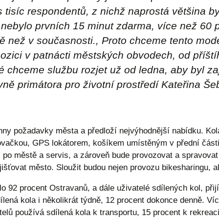
s tisíc respondentů, z nichž naprostá většina b
 nebylo prvních 15 minut zdarma, více než 60 p
ně než v současnosti., Proto chceme tento mod
spozici v patnácti městských obvodech, od příš
chceme službu rozjet už od ledna, aby byl zaji
ně primátora pro životní prostředí Kateřina Še
ny požadavky města a předloží nejvýhodnější nabídku. Kola
ovačkou, GPS lokátorem, košíkem umístěným v přední část
uci po městě a servis, a zároveň bude provozovat a spravovat 
ajišťovat město. Sloužit budou nejen provozu bikesharingu, al
o 92 procent Ostravanů, a dále uživatelé sdílených kol, přij
ená kola i několikrát týdně, 12 procent dokonce denně. Více
lů používá sdílená kola k transportu, 15 procent k rekreaci.