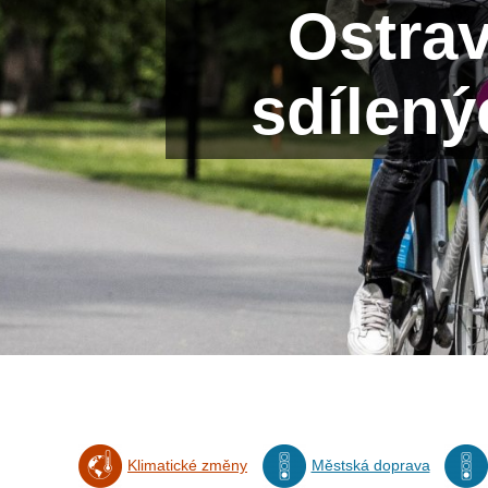
Ostrav
sdílený
Klimatické změny
Městská doprava