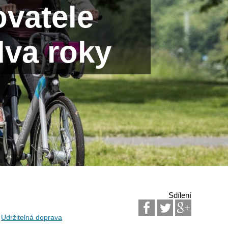
ovatele
dva roky
Sdílení
Udržitelná doprava