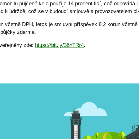
bilu půjčené kolo použije 14 procent lidí, což odpovídá i 
d k údržbě, což se v budoucí smlouvě s provozovatelem bik
un včetně DPH, letos je smluvní příspěvek 8,2 korun včetn
ýpůjčky zdarma.
zveřejněny zde:
https://bit.ly/36nTRr4
.