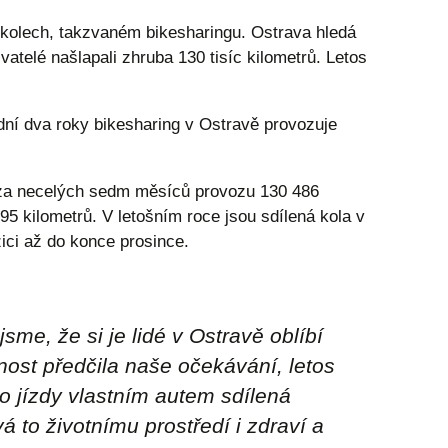
h kolech, takzvaném bikesharingu. Ostrava hledá
vatelé našlapali zhruba 130 tisíc kilometrů. Letos
ní dva roky bikesharing v Ostravě provozuje
lů za necelých sedm měsíců provozu 130 486
5 kilometrů. V letošním roce jsou sdílená kola v
ici až do konce prosince.
jsme, že si je lidé v Ostravě oblíbí
ost předčila naše očekávání, letos
o jízdy vlastním autem sdílená
vá to životnímu prostředí i zdraví a