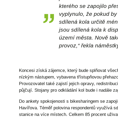
kterého se zapojilo pře
vyplynulo, že pokud by
sdílená kola určitě mé
jsou sdílená kola k di
území města. Nově také 
provoz,“ řekla náměstky
Koncesi získá zájemce, který bude splňovat všech
nízkým nástupem, vybavena třístupňovou přehaz
Provozovatel také zajistí jejich opravy, redistrib
půjčují. Stojany pro odkládání kol bude i nadále z
Do ankety spokojenosti s bikesharingem se zapojil
Havířova. Téměř polovina respondentů využívá sdíl
stanice na více místech. Celkem 85 procent uživate