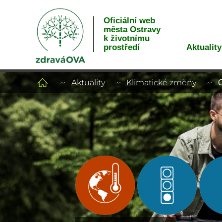
Oficiální web
města Ostravy
k životnímu
Aktuality
prostředí
Aktuality
Klimatické změny
O