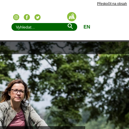
Přeskočit na obsah
EN