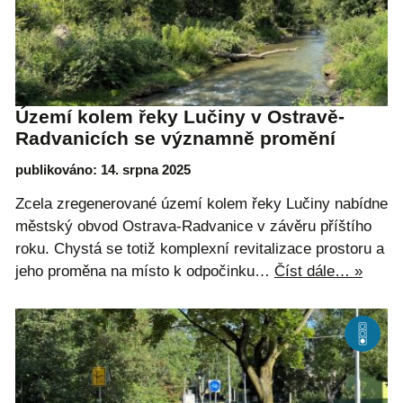
Území kolem řeky Lučiny v Ostravě-
Radvanicích se významně promění
publikováno: 14. srpna 2025
Zcela zregenerované území kolem řeky Lučiny nabídne
městský obvod Ostrava-Radvanice v závěru příštího
roku. Chystá se totiž komplexní revitalizace prostoru a
jeho proměna na místo k odpočinku…
Číst dále… »