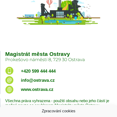
Magistrát města Ostravy
Prokešovo náměstí 8, 729 30 Ostrava
+420 599 444 444
info@ostrava.cz
www.ostrava.cz
Všechna práva vyhrazena - použití obsahu nebo jeho částí je
možné pouze se souhlasem Magistrátu města Ostravy.
Zpracování cookies
Úvodní stránka
Kontakty
Prohlášení o přístupnosti