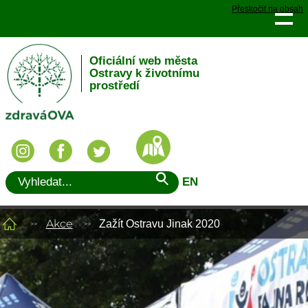
Přeskočit na obsah
Oficiální web města
Ostravy k životnímu
prostředí
EN
Akce
Zažít Ostravu Jinak 2020